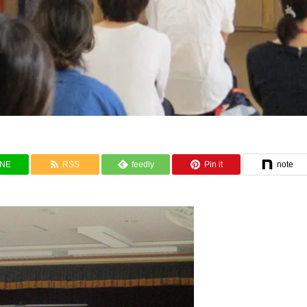
INE
RSS
feedly
Pin it
note