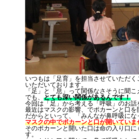
いつもは「足育」を担当させていただく
いただいております。
「足」と「息」って関係なさそうに聞こ
でも、
とても深い関係があるんです！
今回は「足」から考える「呼吸」のお話を
最近はマスクの影響、でポカーンと口を
だからといって、「みんなが鼻呼吸にな
マスクの中でポカーンと口が開いていま
そのポカーンと開いた口は命の入り口に
す。