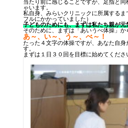
当たり前に感じることですが、足指と同
ゃいます。
私自身、みらいクリニックに所属するまで
フルにかかっていました）
子どものためにも、まずは私たち親が元
そのために、まずは「あいうべ体操」か
あ～、い～、う～、べ～！
たった４文字の体操ですが、あなた自身
す。
まずは１日３０回を目標に始めてください