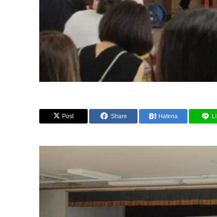
Post
Share
Hatena
L