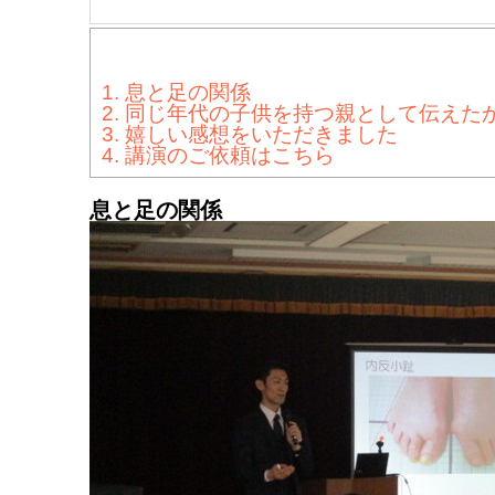
1.
息と足の関係
2.
同じ年代の子供を持つ親として伝えた
3.
嬉しい感想をいただきました
4.
講演のご依頼はこちら
息と足の関係