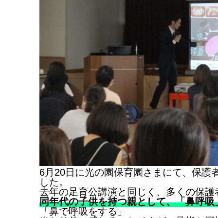
6月20日に光の園保育園さまにて、保
した。
去年の足育公講演と同じく、多くの保護
同年代の子供を持つ親として、「鼻呼吸
「鼻で呼吸をする」