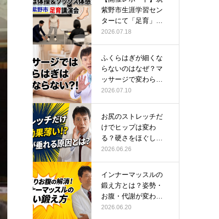
紫野市生涯学習セン
ターにて「足育」講
演会に登壇し…
2026.07.18
ふくらはぎが細くな
らないのはなぜ？マ
ッサージで変わらな
い根本原因
2026.07.10
お尻のストレッチだ
けでヒップは変わ
る？硬さをほぐして
整える正しい方…
2026.06.26
インナーマッスルの
鍛え方とは？姿勢・
お腹・代謝が変わる
トレーニング…
2026.06.20