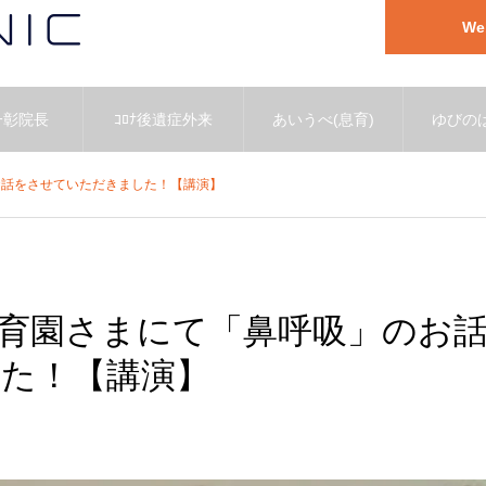
W
一彰院長
ｺﾛﾅ後遺症外来
あいうべ(息育)
ゆびのば
お話をさせていただきました！【講演】
育園さまにて「鼻呼吸」のお
た！【講演】