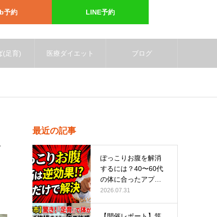
eb予約
LINE予約
(足育)
医療ダイエット
ブログ
最近の記事
話
ぽっこりお腹を解消
するには？40〜60代
の体に合ったアプロ
ーチ
2026.07.31
【開催レポート】筑