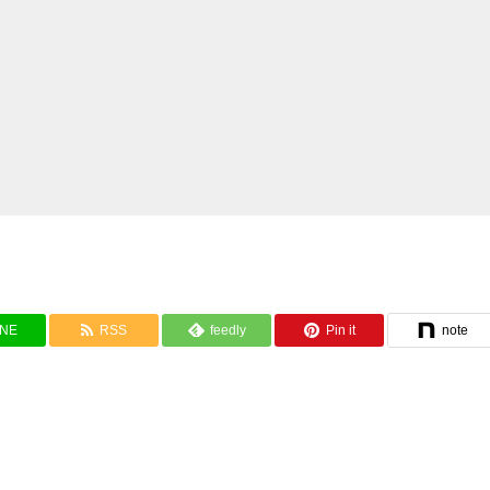
INE
RSS
feedly
Pin it
note