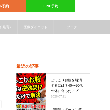
eb予約
LINE予約
(足育)
医療ダイエット
ブログ
最近の記事
ぽっこりお腹を解消
するには？40〜60代
の体に合ったアプロ
ーチ
2026.07.31
【開催レポート】筑