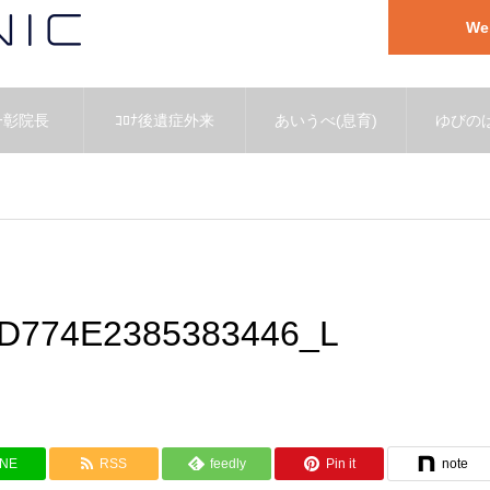
W
一彰院長
ｺﾛﾅ後遺症外来
あいうべ(息育)
ゆびのば
D774E2385383446_L
INE
RSS
feedly
Pin it
note