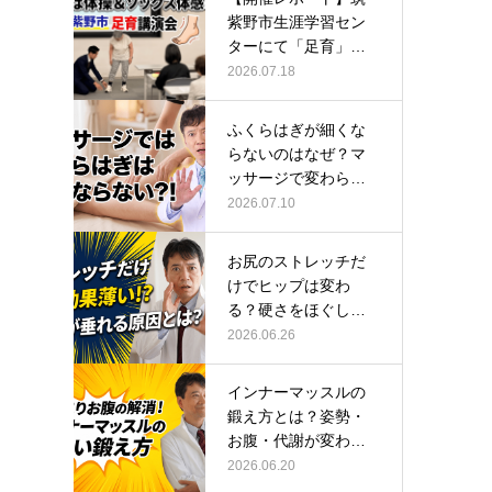
紫野市生涯学習セン
ターにて「足育」講
演会に登壇し…
2026.07.18
ふくらはぎが細くな
らないのはなぜ？マ
ッサージで変わらな
い根本原因
2026.07.10
お尻のストレッチだ
けでヒップは変わ
る？硬さをほぐして
整える正しい方…
2026.06.26
インナーマッスルの
鍛え方とは？姿勢・
お腹・代謝が変わる
トレーニング…
2026.06.20