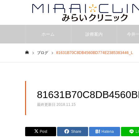
ホーム
診療案内
今井
ブログ
81631B70C8DB4560BD774E2385383446_L
ホーム
81631B70C8DB4560B
最終更新日
2018.11.15
Post
Share
Hatena
L