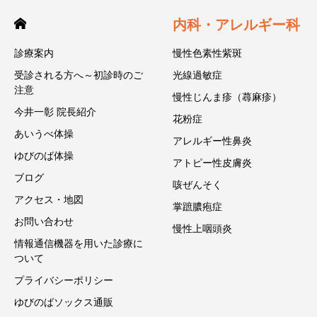
内科・アレルギー科
診療案内
慢性色素性紫斑
受診される方へ～初診時のご
光線過敏症
注意
慢性じんま疹（蕁麻疹）
今井一彰 院長紹介
花粉症
あいうべ体操
アレルギー性鼻炎
ゆびのば体操
アトピー性皮膚炎
ブログ
咳ぜんそく
アクセス・地図
掌蹠膿疱症
お問い合わせ
慢性上咽頭炎
情報通信機器を用いた診療に
ついて
プライバシーポリシー
ゆびのばソックス通販