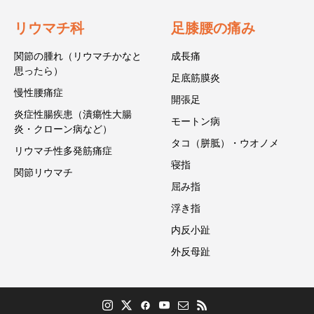
リウマチ科
足膝腰の痛み
関節の腫れ（リウマチかなと
成長痛
思ったら）
足底筋膜炎
慢性腰痛症
開張足
炎症性腸疾患（潰瘍性大腸
モートン病
炎・クローン病など）
タコ（胼胝）・ウオノメ
リウマチ性多発筋痛症
寝指
関節リウマチ
屈み指
浮き指
内反小趾
外反母趾