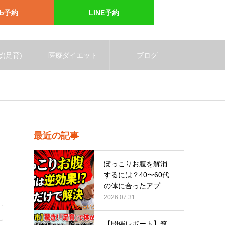
eb予約
LINE予約
(足育)
医療ダイエット
ブログ
最近の記事
ぽっこりお腹を解消
するには？40〜60代
の体に合ったアプロ
ーチ
2026.07.31
【開催レポート】筑