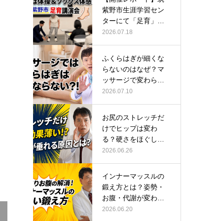
紫野市生涯学習セン
ターにて「足育」講
演会に登壇し…
2026.07.18
ふくらはぎが細くな
らないのはなぜ？マ
ッサージで変わらな
い根本原因
2026.07.10
お尻のストレッチだ
けでヒップは変わ
る？硬さをほぐして
整える正しい方…
2026.06.26
インナーマッスルの
鍛え方とは？姿勢・
お腹・代謝が変わる
トレーニング…
2026.06.20