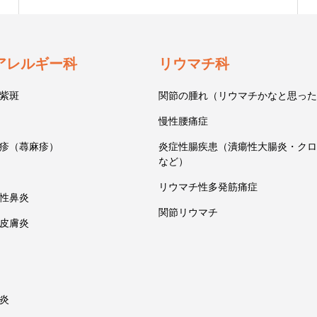
アレルギー科
リウマチ科
紫斑
関節の腫れ（リウマチかなと思った
慢性腰痛症
疹（蕁麻疹）
炎症性腸疾患（潰瘍性大腸炎・クロ
など）
リウマチ性多発筋痛症
性鼻炎
関節リウマチ
皮膚炎
炎