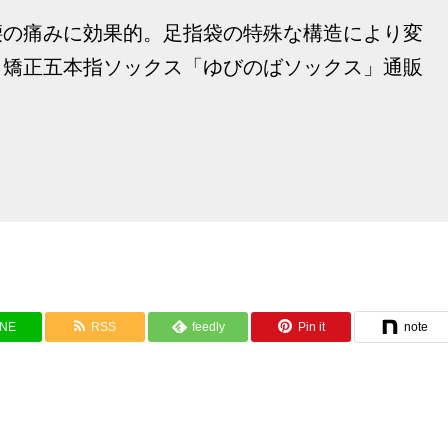
腰の痛みに効果的。足指袋の特殊な構造により変
、矯正五本指ソックス「ゆびのばソックス」通販
INE
RSS
feedly
Pin it
note