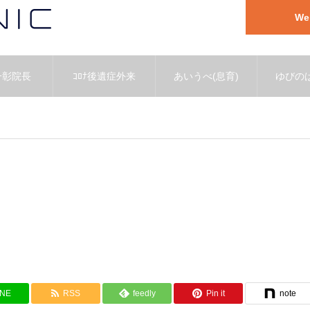
W
一彰院長
ｺﾛﾅ後遺症外来
あいうべ(息育)
ゆびのば
INE
RSS
feedly
Pin it
note