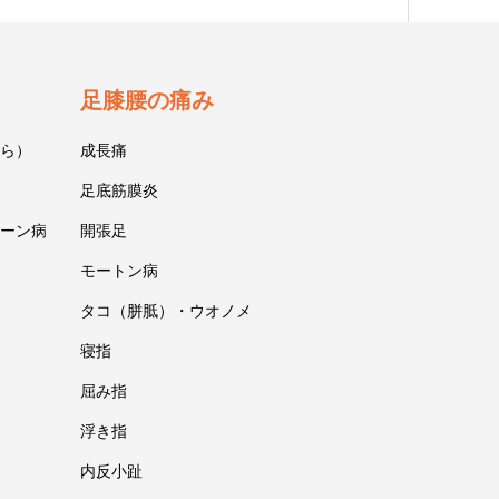
足膝腰の痛み
ら）
成長痛
足底筋膜炎
ーン病
開張足
モートン病
タコ（胼胝）・ウオノメ
寝指
屈み指
浮き指
内反小趾