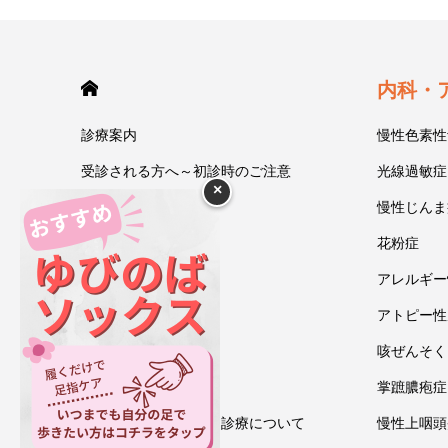
HOME
内科・
診療案内
慢性色素性
受診される方へ～初診時のご注意
光線過敏症
×
今井一彰 院長紹介
慢性じんま
あいうべ体操
花粉症
ゆびのば体操
アレルギー
ブログ
アトピー性
アクセス・地図
咳ぜんそく
お問い合わせ
掌蹠膿疱症
情報通信機器を用いた診療について
慢性上咽頭