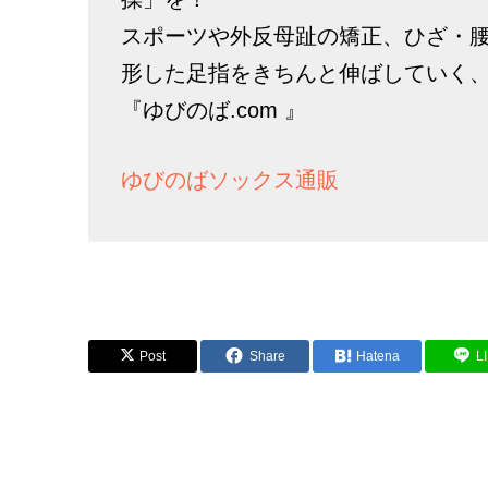
スポーツや外反母趾の矯正、ひざ・
形した足指をきちんと伸ばしていく
『ゆびのば.com 』
ゆびのばソックス通販
Post
Share
Hatena
L