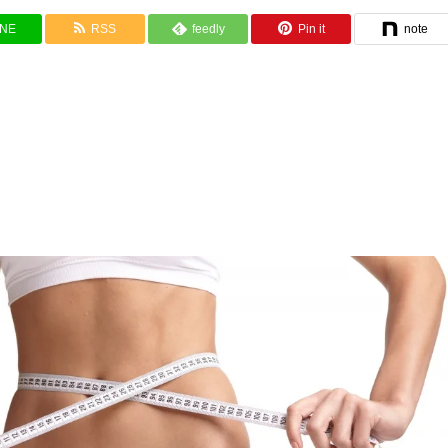
INE
RSS
feedly
Pin it
note