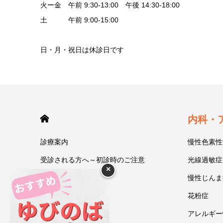
火ー金 午前 9:30-13:00 午後 14:30-18:00
土 午前 9:00-15:00
日・月・祝日は休診日です
HOME
内科・
診療案内
慢性色素性
受診される方へ～初診時のご注意
光線過敏症
×
今井一彰 院長紹介
慢性じんま
あいうべ体操
花粉症
ゆびのば体操
アレルギー