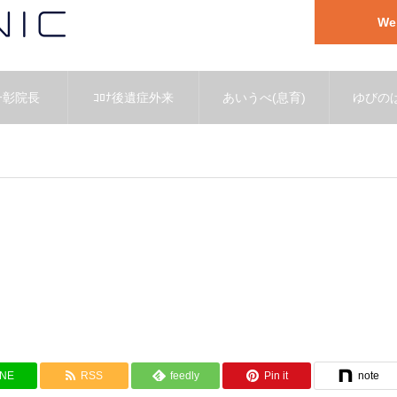
W
一彰院長
ｺﾛﾅ後遺症外来
あいうべ(息育)
ゆびのば
INE
RSS
feedly
Pin it
note