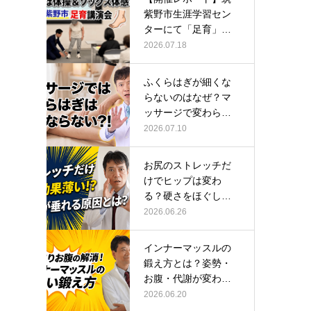
紫野市生涯学習セン
ターにて「足育」講
演会に登壇し…
2026.07.18
ふくらはぎが細くな
らないのはなぜ？マ
ッサージで変わらな
い根本原因
2026.07.10
お尻のストレッチだ
けでヒップは変わ
る？硬さをほぐして
整える正しい方…
2026.06.26
インナーマッスルの
鍛え方とは？姿勢・
お腹・代謝が変わる
トレーニング…
2026.06.20