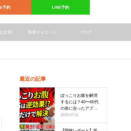
eb予約
LINE予約
(足育)
医療ダイエット
ブログ
最近の記事
ぽっこりお腹を解消
するには？40〜60代
の体に合ったアプロ
ーチ
2026.07.31
【開催レポート】筑