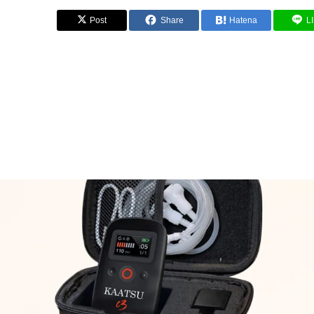
Post
Share
Hatena
L