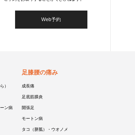
Web予約
足膝腰の痛み
ら）
成長痛
足底筋膜炎
ーン病
開張足
モートン病
タコ（胼胝）・ウオノメ