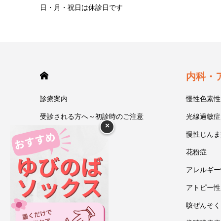
日・月・祝日は休診日です
HOME
内科・
診療案内
慢性色素性
受診される方へ～初診時のご注意
光線過敏症
×
今井一彰 院長紹介
慢性じんま
あいうべ体操
花粉症
ゆびのば体操
アレルギー
ブログ
アトピー性
アクセス・地図
咳ぜんそく