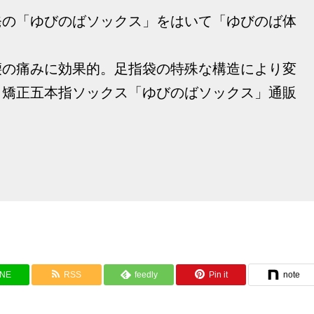
発の「ゆびのばソックス」をはいて「ゆびのば体
腰の痛みに効果的。足指袋の特殊な構造により変
、矯正五本指ソックス「ゆびのばソックス」通販
INE
RSS
feedly
Pin it
note