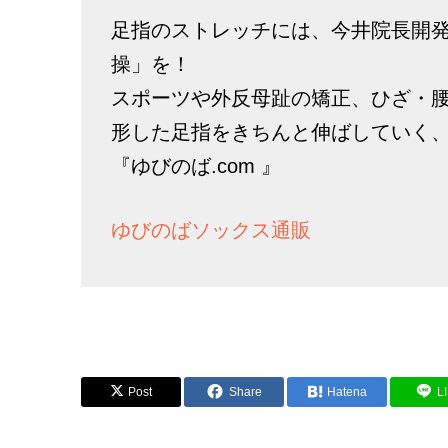
足指のストレッチには、今井院長開
操」を！
スポーツや外反母趾の矯正、ひざ・
形した足指をきちんと伸ばしていく
『ゆびのば.com 』
ゆびのばソックス通販
Post
Share
Hatena
L