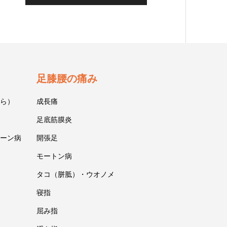
足膝腰の痛み
ら）
成長痛
足底筋膜炎
ーン病
開張足
モートン病
タコ（胼胝）・ウオノメ
寝指
屈み指