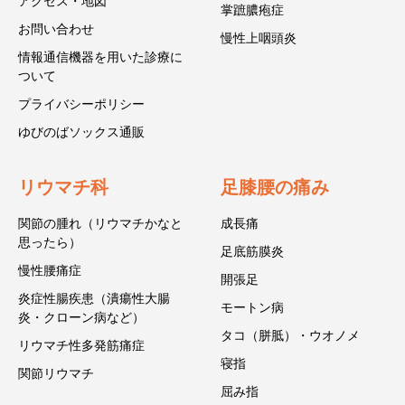
アクセス・地図
掌蹠膿疱症
お問い合わせ
慢性上咽頭炎
情報通信機器を用いた診療に
ついて
プライバシーポリシー
ゆびのばソックス通販
リウマチ科
足膝腰の痛み
関節の腫れ（リウマチかなと
成長痛
思ったら）
足底筋膜炎
慢性腰痛症
開張足
炎症性腸疾患（潰瘍性大腸
モートン病
炎・クローン病など）
タコ（胼胝）・ウオノメ
リウマチ性多発筋痛症
寝指
関節リウマチ
屈み指