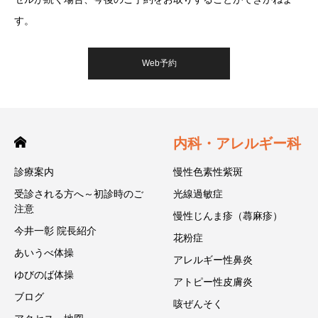
す。
Web予約
内科・アレルギー科
診療案内
慢性色素性紫斑
受診される方へ～初診時のご
光線過敏症
注意
慢性じんま疹（蕁麻疹）
今井一彰 院長紹介
花粉症
あいうべ体操
アレルギー性鼻炎
ゆびのば体操
アトピー性皮膚炎
ブログ
咳ぜんそく