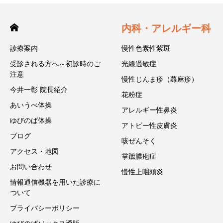
内科・アレルギー科
診療案内
慢性色素性紫斑
受診される方へ～初診時のご
光線過敏症
注意
慢性じんま疹（蕁麻疹）
今井一彰 院長紹介
花粉症
あいうべ体操
アレルギー性鼻炎
ゆびのば体操
アトピー性皮膚炎
ブログ
咳ぜんそく
アクセス・地図
掌蹠膿疱症
お問い合わせ
慢性上咽頭炎
情報通信機器を用いた診療に
ついて
プライバシーポリシー