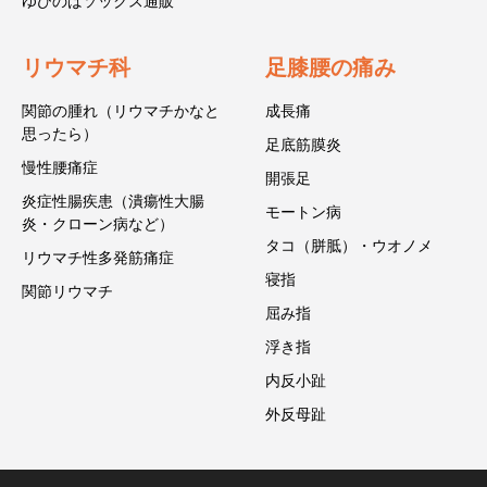
ゆびのばソックス通販
リウマチ科
足膝腰の痛み
関節の腫れ（リウマチかなと
成長痛
思ったら）
足底筋膜炎
慢性腰痛症
開張足
炎症性腸疾患（潰瘍性大腸
モートン病
炎・クローン病など）
タコ（胼胝）・ウオノメ
リウマチ性多発筋痛症
寝指
関節リウマチ
屈み指
浮き指
内反小趾
外反母趾