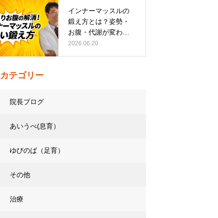
インナーマッスルの
鍛え方とは？姿勢・
お腹・代謝が変わる
トレーニング…
2026.06.20
カテゴリー
院長ブログ
あいうべ(息育）
ゆびのば（足育）
その他
治療