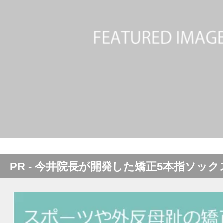
PR - 今井院長が開発した矯正5本指ソック