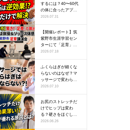
するには？40〜60代
の体に合ったアプロ
ーチ
2026.07.31
【開催レポート】筑
紫野市生涯学習セン
ターにて「足育」講
演会に登壇し…
2026.07.18
ふくらはぎが細くな
らないのはなぜ？マ
ッサージで変わらな
い根本原因
2026.07.10
お尻のストレッチだ
けでヒップは変わ
る？硬さをほぐして
整える正しい方…
2026.06.26