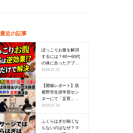
最近の記事
ぽっこりお腹を解消
するには？40〜60代
の体に合ったアプロ
ーチ
2026.07.31
【開催レポート】筑
紫野市生涯学習セン
ターにて「足育」講
演会に登壇し…
2026.07.18
ふくらはぎが細くな
らないのはなぜ？マ