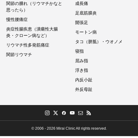
関節の腫れ（リウマチかなと
成長痛
思ったら）
足底筋膜炎
慢性腰痛症
開張足
炎症性腸疾患（潰瘍性大腸
モートン病
炎・クローン病など）
タコ（胼胝）・ウオノメ
リウマチ性多発筋痛症
寝指
関節リウマチ
屈み指
浮き指
内反小趾
外反母趾
© 2006 - 2026 Mirai Clinic All rights reserved.