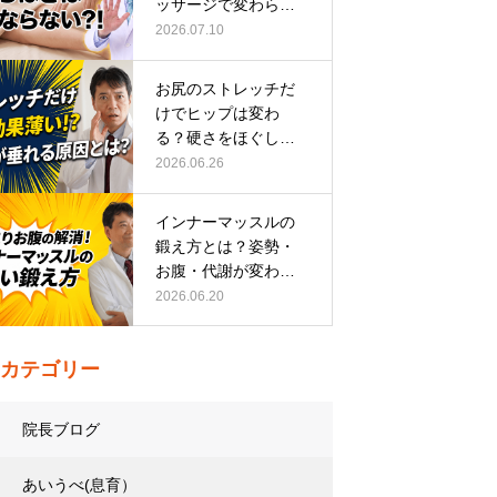
ッサージで変わらな
い根本原因
2026.07.10
お尻のストレッチだ
けでヒップは変わ
る？硬さをほぐして
整える正しい方…
2026.06.26
インナーマッスルの
鍛え方とは？姿勢・
お腹・代謝が変わる
トレーニング…
2026.06.20
カテゴリー
院長ブログ
あいうべ(息育）