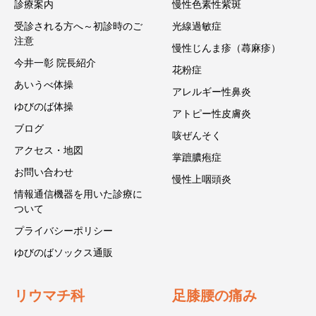
診療案内
慢性色素性紫斑
受診される方へ～初診時のご
光線過敏症
注意
慢性じんま疹（蕁麻疹）
今井一彰 院長紹介
花粉症
あいうべ体操
アレルギー性鼻炎
ゆびのば体操
アトピー性皮膚炎
ブログ
咳ぜんそく
アクセス・地図
掌蹠膿疱症
お問い合わせ
慢性上咽頭炎
情報通信機器を用いた診療に
ついて
プライバシーポリシー
ゆびのばソックス通販
リウマチ科
足膝腰の痛み