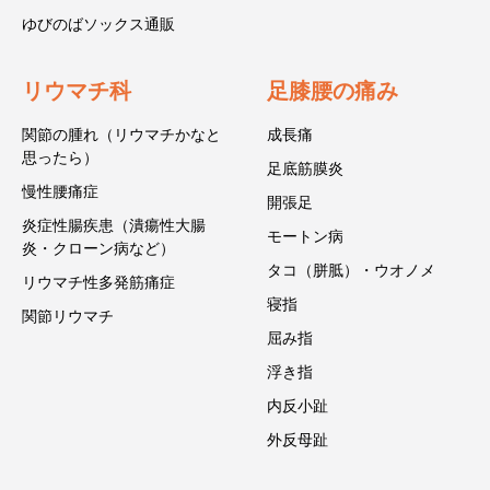
ゆびのばソックス通販
リウマチ科
足膝腰の痛み
関節の腫れ（リウマチかなと
成長痛
思ったら）
足底筋膜炎
慢性腰痛症
開張足
炎症性腸疾患（潰瘍性大腸
モートン病
炎・クローン病など）
タコ（胼胝）・ウオノメ
リウマチ性多発筋痛症
寝指
関節リウマチ
屈み指
浮き指
内反小趾
外反母趾