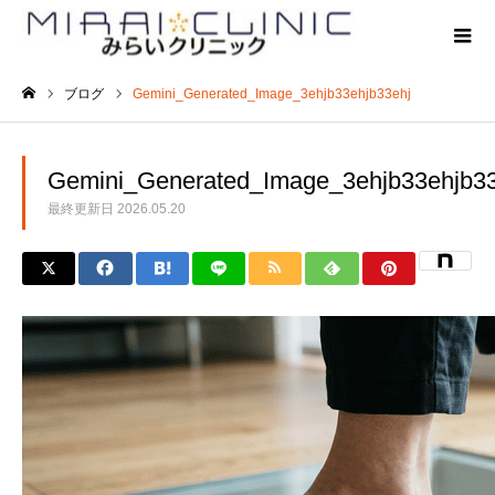
ブログ
Gemini_Generated_Image_3ehjb33ehjb33ehj
ホーム
Gemini_Generated_Image_3ehjb33ehjb33
最終更新日
2026.05.20