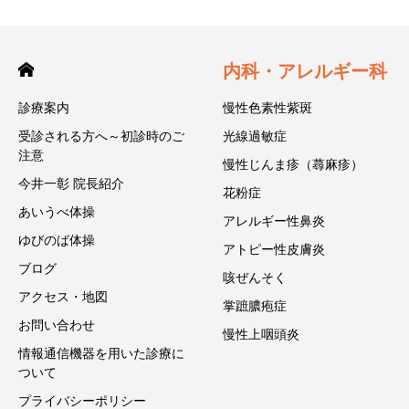
内科・アレルギー科
診療案内
慢性色素性紫斑
受診される方へ～初診時のご
光線過敏症
注意
慢性じんま疹（蕁麻疹）
今井一彰 院長紹介
花粉症
あいうべ体操
アレルギー性鼻炎
ゆびのば体操
アトピー性皮膚炎
ブログ
咳ぜんそく
アクセス・地図
掌蹠膿疱症
お問い合わせ
慢性上咽頭炎
情報通信機器を用いた診療に
ついて
プライバシーポリシー