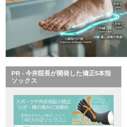
PR - 今井院長が開発した矯正5本指
ソックス