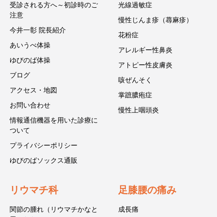
受診される方へ～初診時のご
光線過敏症
注意
慢性じんま疹（蕁麻疹）
今井一彰 院長紹介
花粉症
あいうべ体操
アレルギー性鼻炎
ゆびのば体操
アトピー性皮膚炎
ブログ
咳ぜんそく
アクセス・地図
掌蹠膿疱症
お問い合わせ
慢性上咽頭炎
情報通信機器を用いた診療に
ついて
プライバシーポリシー
ゆびのばソックス通販
リウマチ科
足膝腰の痛み
関節の腫れ（リウマチかなと
成長痛