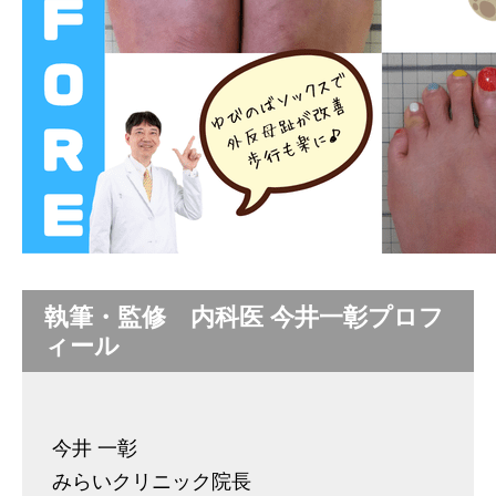
執筆・監修 内科医 今井一彰プロフ
ィール
今井 一彰
みらいクリニック院長