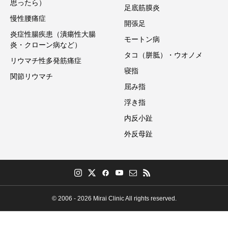
思ったら）
足底筋膜炎
慢性腰痛症
開張足
炎症性腸疾患（潰瘍性大腸
モートン病
炎・クローン病など）
タコ（胼胝）・ウオノメ
リウマチ性多発筋痛症
寝指
関節リウマチ
屈み指
浮き指
内反小趾
外反母趾
© 2006 - 2026 Mirai Clinic All rights reserved.