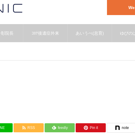
W
一彰院長
ｺﾛﾅ後遺症外来
あいうべ(息育)
ゆびのば
INE
RSS
feedly
Pin it
note