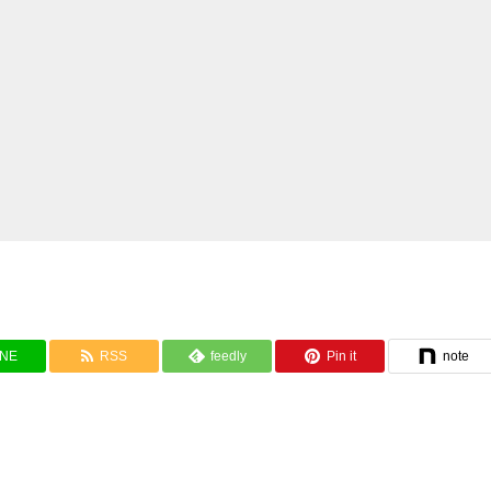
INE
RSS
feedly
Pin it
note