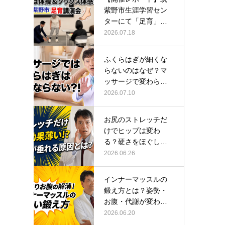
紫野市生涯学習セン
ターにて「足育」講
演会に登壇し…
2026.07.18
ふくらはぎが細くな
らないのはなぜ？マ
ッサージで変わらな
い根本原因
2026.07.10
お尻のストレッチだ
けでヒップは変わ
る？硬さをほぐして
整える正しい方…
2026.06.26
インナーマッスルの
鍛え方とは？姿勢・
お腹・代謝が変わる
トレーニング…
2026.06.20