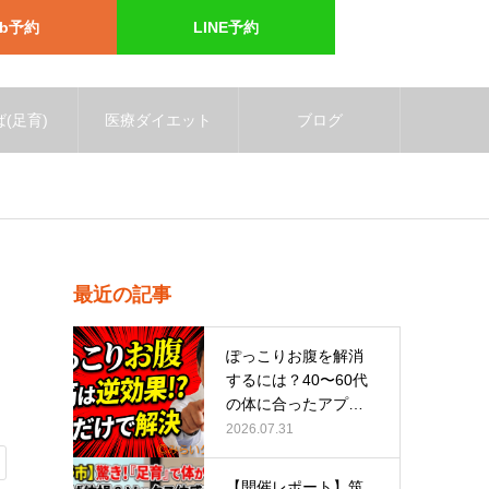
eb予約
LINE予約
(足育)
医療ダイエット
ブログ
最近の記事
ぽっこりお腹を解消
するには？40〜60代
の体に合ったアプロ
ーチ
2026.07.31
【開催レポート】筑