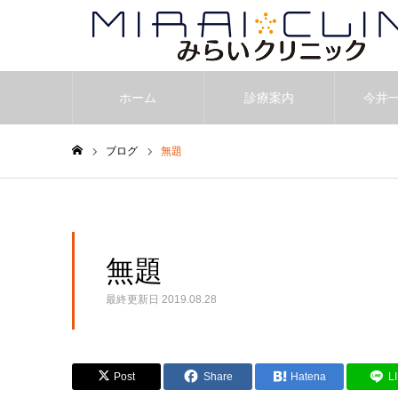
ホーム
診療案内
今井
ブログ
無題
ホーム
無題
最終更新日
2019.08.28
Post
Share
Hatena
L