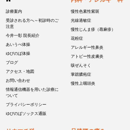
診療案内
慢性色素性紫斑
受診される方へ～初診時のご
光線過敏症
注意
慢性じんま疹（蕁麻疹）
今井一彰 院長紹介
花粉症
あいうべ体操
アレルギー性鼻炎
ゆびのば体操
アトピー性皮膚炎
ブログ
咳ぜんそく
アクセス・地図
掌蹠膿疱症
お問い合わせ
慢性上咽頭炎
情報通信機器を用いた診療に
ついて
プライバシーポリシー
ゆびのばソックス通販