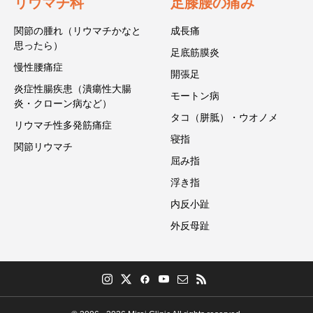
リウマチ科
足膝腰の痛み
関節の腫れ（リウマチかなと
成長痛
思ったら）
足底筋膜炎
慢性腰痛症
開張足
炎症性腸疾患（潰瘍性大腸
モートン病
炎・クローン病など）
タコ（胼胝）・ウオノメ
リウマチ性多発筋痛症
寝指
関節リウマチ
屈み指
浮き指
内反小趾
外反母趾