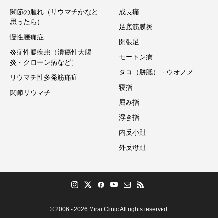
関節の腫れ（リウマチかなと
成長痛
思ったら）
足底筋膜炎
慢性腰痛症
開張足
炎症性腸疾患（潰瘍性大腸
モートン病
炎・クローン病など）
タコ（胼胝）・ウオノメ
リウマチ性多発筋痛症
寝指
関節リウマチ
屈み指
浮き指
内反小趾
外反母趾
© 2006 - 2026 Mirai Clinic All rights reserved.