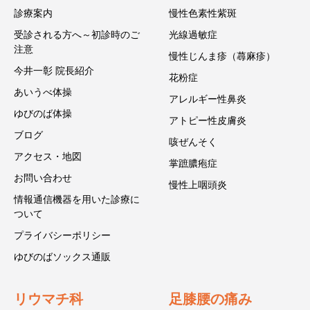
診療案内
慢性色素性紫斑
受診される方へ～初診時のご
光線過敏症
注意
慢性じんま疹（蕁麻疹）
今井一彰 院長紹介
花粉症
あいうべ体操
アレルギー性鼻炎
ゆびのば体操
アトピー性皮膚炎
ブログ
咳ぜんそく
アクセス・地図
掌蹠膿疱症
お問い合わせ
慢性上咽頭炎
情報通信機器を用いた診療に
ついて
プライバシーポリシー
ゆびのばソックス通販
リウマチ科
足膝腰の痛み