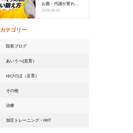
お腹・代謝が変わる
トレーニング…
2026.06.20
カテゴリー
院長ブログ
あいうべ(息育）
ゆびのば（足育）
その他
治療
加圧トレーニング・HIIT