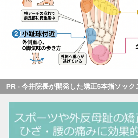
PR - 今井院長が開発した矯正5本指ソック