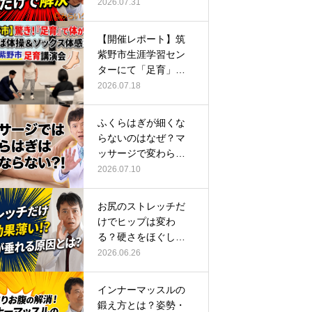
ーチ
2026.07.31
【開催レポート】筑
紫野市生涯学習セン
ターにて「足育」講
演会に登壇し…
2026.07.18
ふくらはぎが細くな
らないのはなぜ？マ
ッサージで変わらな
い根本原因
2026.07.10
お尻のストレッチだ
けでヒップは変わ
る？硬さをほぐして
整える正しい方…
2026.06.26
インナーマッスルの
鍛え方とは？姿勢・