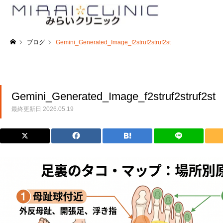
ブログ
Gemini_Generated_Image_f2struf2struf2st
ホーム
Gemini_Generated_Image_f2struf2struf2st
最終更新日
2026.05.19