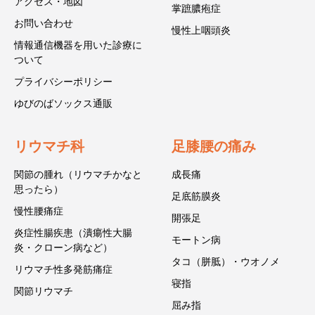
アクセス・地図
掌蹠膿疱症
お問い合わせ
慢性上咽頭炎
情報通信機器を用いた診療に
ついて
プライバシーポリシー
ゆびのばソックス通販
リウマチ科
足膝腰の痛み
関節の腫れ（リウマチかなと
成長痛
思ったら）
足底筋膜炎
慢性腰痛症
開張足
炎症性腸疾患（潰瘍性大腸
モートン病
炎・クローン病など）
タコ（胼胝）・ウオノメ
リウマチ性多発筋痛症
寝指
関節リウマチ
屈み指