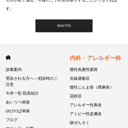
す。
Web予約
内科・アレルギー科
診療案内
慢性色素性紫斑
受診される方へ～初診時のご
光線過敏症
注意
慢性じんま疹（蕁麻疹）
今井一彰 院長紹介
花粉症
あいうべ体操
アレルギー性鼻炎
ゆびのば体操
アトピー性皮膚炎
ブログ
咳ぜんそく