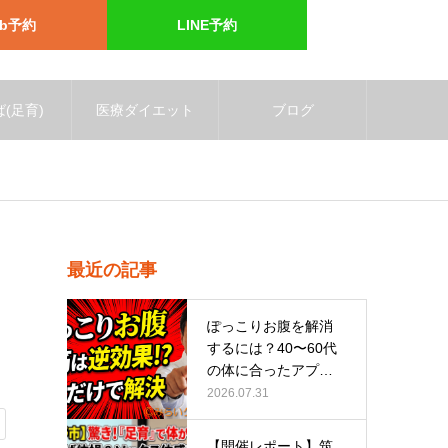
eb予約
LINE予約
(足育)
医療ダイエット
ブログ
最近の記事
ぽっこりお腹を解消
するには？40〜60代
の体に合ったアプロ
ーチ
2026.07.31
【開催レポート】筑