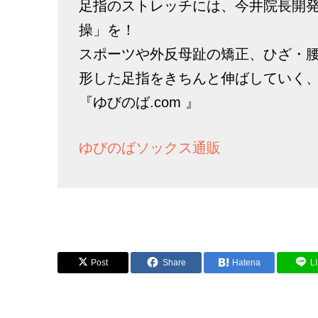
足指のストレッチには、今井院長開
操」を！
スポーツや外反母趾の矯正、ひざ・
形した足指をきちんと伸ばしていく
『ゆびのば.com 』
ゆびのばソックス通販
Post
Share
Hatena
L