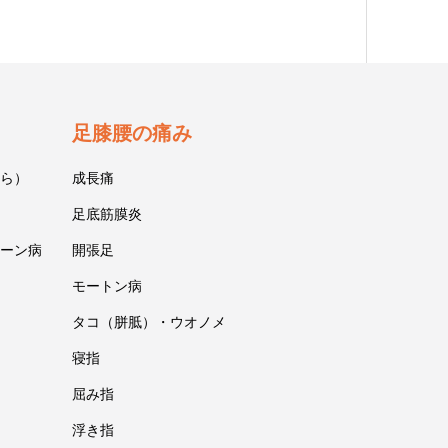
足膝腰の痛み
ら）
成長痛
足底筋膜炎
ーン病
開張足
モートン病
タコ（胼胝）・ウオノメ
寝指
屈み指
浮き指