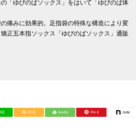
発の「ゆびのばソックス」をはいて「ゆびのば体
腰の痛みに効果的。足指袋の特殊な構造により変
、矯正五本指ソックス「ゆびのばソックス」通販
INE
RSS
feedly
Pin it
note