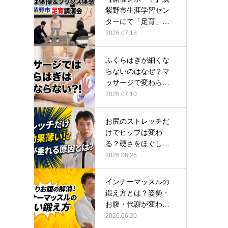
紫野市生涯学習セン
ターにて「足育」講
演会に登壇し…
2026.07.18
ふくらはぎが細くな
らないのはなぜ？マ
ッサージで変わらな
い根本原因
2026.07.10
お尻のストレッチだ
けでヒップは変わ
る？硬さをほぐして
整える正しい方…
2026.06.26
インナーマッスルの
鍛え方とは？姿勢・
お腹・代謝が変わる
トレーニング…
2026.06.20