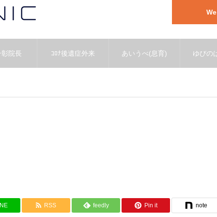
W
一彰院長
ｺﾛﾅ後遺症外来
あいうべ(息育)
ゆびのば
INE
RSS
feedly
Pin it
note