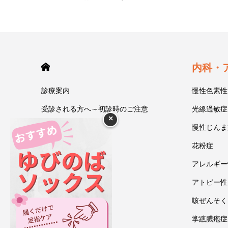
HOME
内科・
診療案内
慢性色素性
受診される方へ～初診時のご注意
光線過敏症
×
今井一彰 院長紹介
慢性じんま
あいうべ体操
花粉症
ゆびのば体操
アレルギー
ブログ
アトピー性
アクセス・地図
咳ぜんそく
お問い合わせ
掌蹠膿疱症