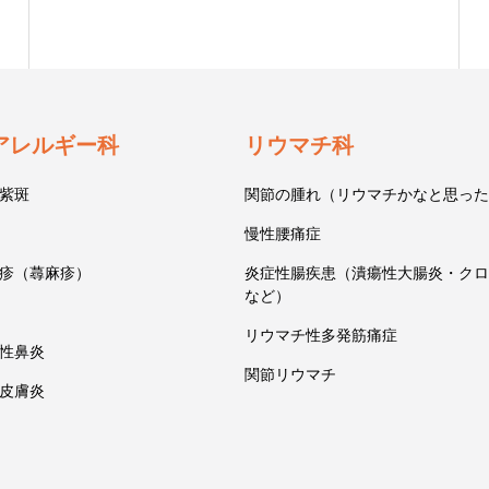
アレルギー科
リウマチ科
紫斑
関節の腫れ（リウマチかなと思った
慢性腰痛症
疹（蕁麻疹）
炎症性腸疾患（潰瘍性大腸炎・クロ
など）
リウマチ性多発筋痛症
性鼻炎
関節リウマチ
皮膚炎