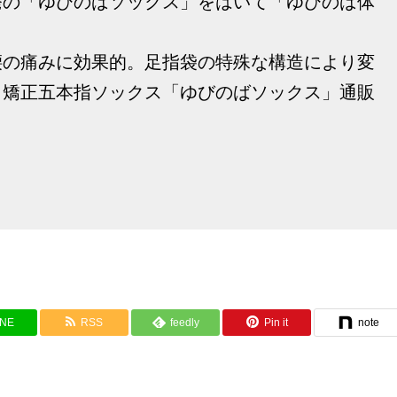
発の「ゆびのばソックス」をはいて「ゆびのば体
腰の痛みに効果的。足指袋の特殊な構造により変
、矯正五本指ソックス「ゆびのばソックス」通販
INE
RSS
feedly
Pin it
note