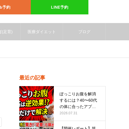
eb予約
LINE予約
(足育)
医療ダイエット
ブログ
最近の記事
ぽっこりお腹を解消
するには？40〜60代
の体に合ったアプロ
ーチ
2026.07.31
【開催レポート】筑