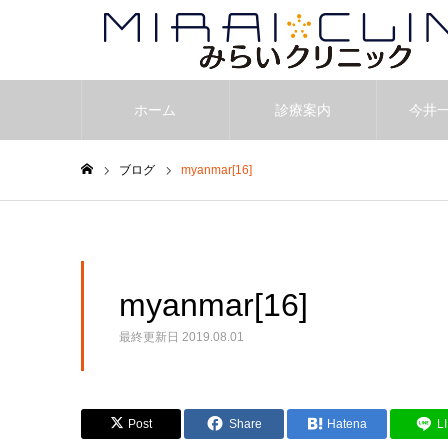
ホーム
診療案内
今井
ブログ
myanmar[16]
ホーム
myanmar[16]
最終更新日
2019.08.01
Post
Share
Hatena
L