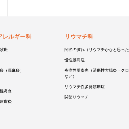
アレルギー科
リウマチ科
紫斑
関節の腫れ（リウマチかなと思った
慢性腰痛症
疹（蕁麻疹）
炎症性腸疾患（潰瘍性大腸炎・クロ
など）
リウマチ性多発筋痛症
性鼻炎
関節リウマチ
皮膚炎