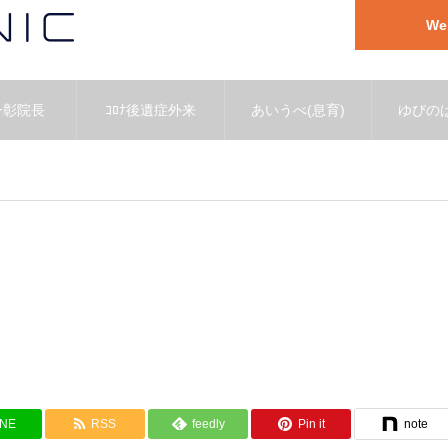
W
一彰院長
ｺﾛﾅ後遺症外来
あいうべ(息育)
ゆびのば
INE
RSS
feedly
Pin it
note