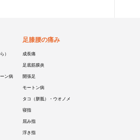
足膝腰の痛み
ら）
成長痛
足底筋膜炎
ーン病
開張足
モートン病
タコ（胼胝）・ウオノメ
寝指
屈み指
浮き指