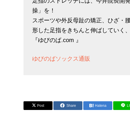
足指のストレッチには、今井院長開
操」を！
スポーツや外反母趾の矯正、ひざ・
形した足指をきちんと伸ばしていく
『ゆびのば.com 』
ゆびのばソックス通販
Post
Share
Hatena
L