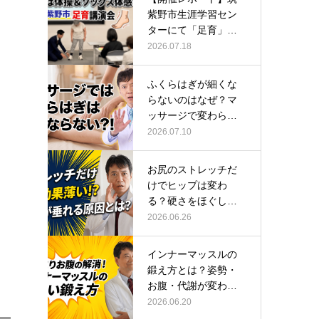
紫野市生涯学習セン
ターにて「足育」講
演会に登壇し…
2026.07.18
ふくらはぎが細くな
らないのはなぜ？マ
ッサージで変わらな
い根本原因
2026.07.10
お尻のストレッチだ
けでヒップは変わ
る？硬さをほぐして
整える正しい方…
2026.06.26
インナーマッスルの
鍛え方とは？姿勢・
お腹・代謝が変わる
トレーニング…
2026.06.20