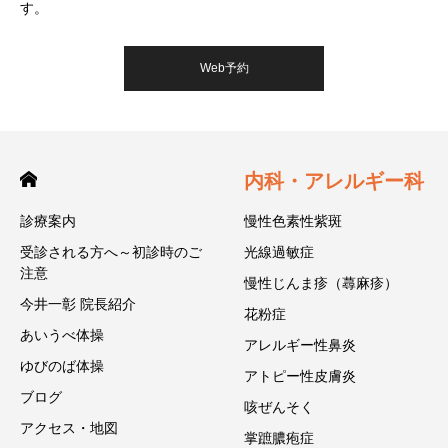
す。
Web予約
内科・アレルギー科
診療案内
慢性色素性紫斑
受診される方へ～初診時のご
光線過敏症
注意
慢性じんま疹（蕁麻疹）
今井一彰 院長紹介
花粉症
あいうべ体操
アレルギー性鼻炎
ゆびのば体操
アトピー性皮膚炎
ブログ
咳ぜんそく
アクセス・地図
掌蹠膿疱症