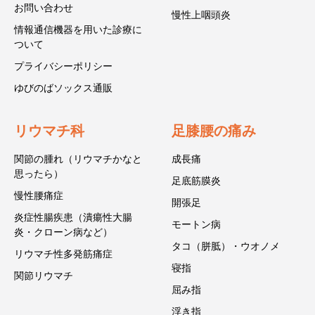
お問い合わせ
慢性上咽頭炎
情報通信機器を用いた診療に
ついて
プライバシーポリシー
ゆびのばソックス通販
リウマチ科
足膝腰の痛み
関節の腫れ（リウマチかなと
成長痛
思ったら）
足底筋膜炎
慢性腰痛症
開張足
炎症性腸疾患（潰瘍性大腸
モートン病
炎・クローン病など）
タコ（胼胝）・ウオノメ
リウマチ性多発筋痛症
寝指
関節リウマチ
屈み指
浮き指