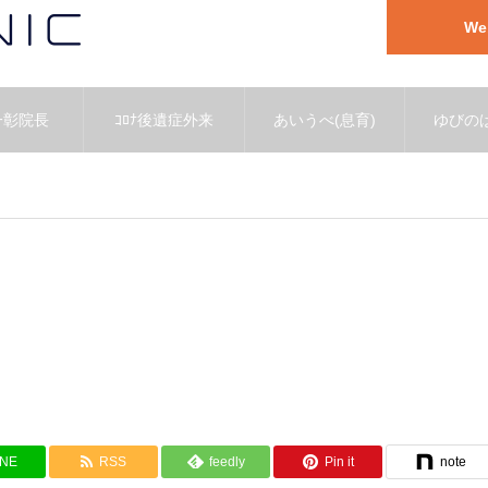
W
一彰院長
ｺﾛﾅ後遺症外来
あいうべ(息育)
ゆびのば
INE
RSS
feedly
Pin it
note