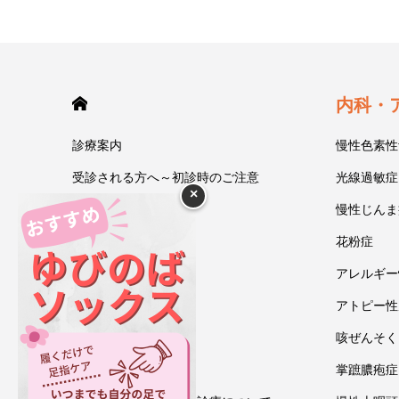
HOME
内科・
診療案内
慢性色素性
受診される方へ～初診時のご注意
光線過敏症
×
今井一彰 院長紹介
慢性じんま
あいうべ体操
花粉症
ゆびのば体操
アレルギー
ブログ
アトピー性
アクセス・地図
咳ぜんそく
お問い合わせ
掌蹠膿疱症