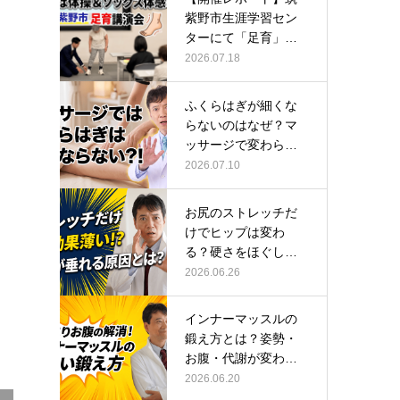
紫野市生涯学習セン
ターにて「足育」講
演会に登壇し…
2026.07.18
ふくらはぎが細くな
らないのはなぜ？マ
ッサージで変わらな
い根本原因
2026.07.10
お尻のストレッチだ
けでヒップは変わ
る？硬さをほぐして
整える正しい方…
2026.06.26
インナーマッスルの
鍛え方とは？姿勢・
お腹・代謝が変わる
トレーニング…
2026.06.20