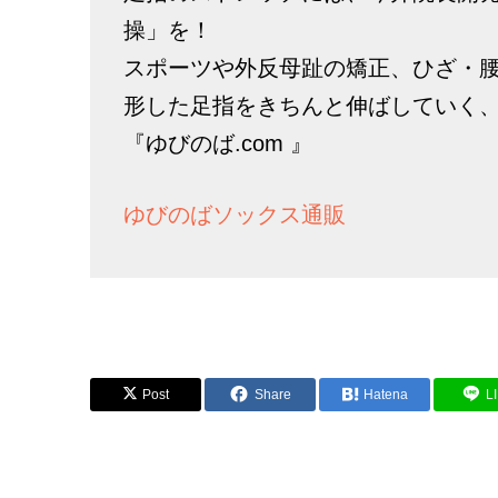
操」を！
スポーツや外反母趾の矯正、ひざ・
形した足指をきちんと伸ばしていく
『ゆびのば.com 』
ゆびのばソックス通販
Post
Share
Hatena
L