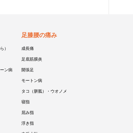
足膝腰の痛み
ら）
成長痛
足底筋膜炎
ーン病
開張足
モートン病
タコ（胼胝）・ウオノメ
寝指
屈み指
浮き指