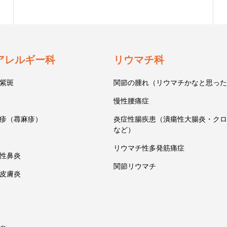
アレルギー科
リウマチ科
紫斑
関節の腫れ（リウマチかなと思った
慢性腰痛症
疹（蕁麻疹）
炎症性腸疾患（潰瘍性大腸炎・クロ
など）
リウマチ性多発筋痛症
性鼻炎
関節リウマチ
皮膚炎