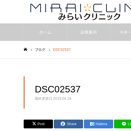
ホーム
診療案内
今井
ブログ
DSC02537
ホーム
DSC02537
最終更新日
2019.04.18
Post
Share
Hatena
L