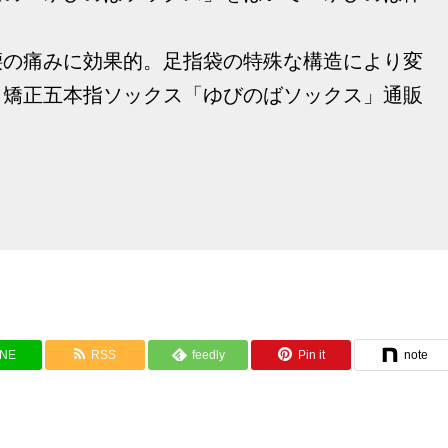
腰の痛みに効果的。足指袋の特殊な構造により変
、矯正五本指ソックス「ゆびのばソックス」通販
INE
RSS
feedly
Pin it
note