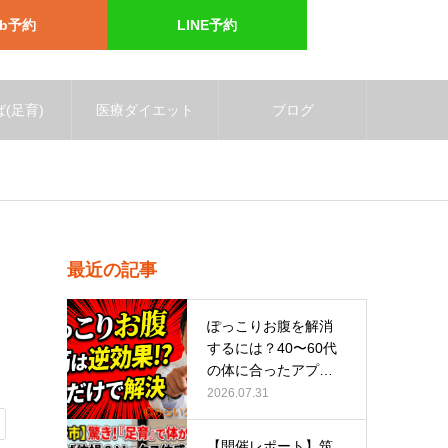
eb予約
LINE予約
(足育)
医療ダイエット
ブログ
最近の記事
ぽっこりお腹を解消
するには？40〜60代
の体に合ったアプロ
ーチ
2026.07.31
【開催レポート】筑