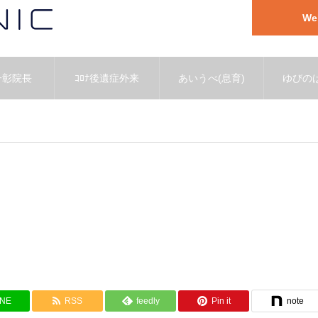
W
一彰院長
ｺﾛﾅ後遺症外来
あいうべ(息育)
ゆびのば
INE
RSS
feedly
Pin it
note