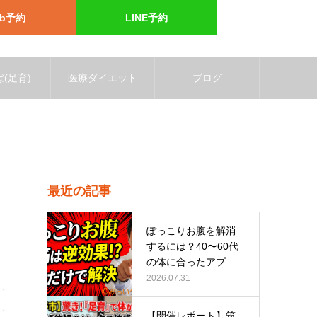
eb予約
LINE予約
(足育)
医療ダイエット
ブログ
最近の記事
ぽっこりお腹を解消
するには？40〜60代
の体に合ったアプロ
ーチ
2026.07.31
【開催レポート】筑