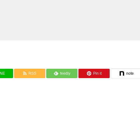
INE
RSS
feedly
Pin it
note