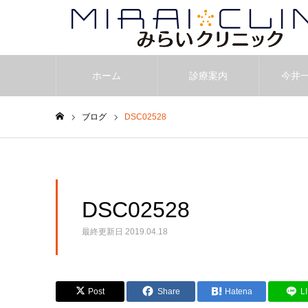
ホーム
診療案内
今井
ブログ
DSC02528
ホーム
DSC02528
最終更新日
2019.04.18
Post
Share
Hatena
L