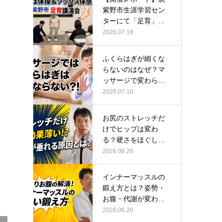
紫野市生涯学習セン
ターにて「足育」講
演会に登壇し…
2026.07.18
ふくらはぎが細くな
らないのはなぜ？マ
ッサージで変わらな
い根本原因
2026.07.10
お尻のストレッチだ
けでヒップは変わ
る？硬さをほぐして
整える正しい方…
2026.06.26
インナーマッスルの
鍛え方とは？姿勢・
お腹・代謝が変わる
トレーニング…
2026.06.20