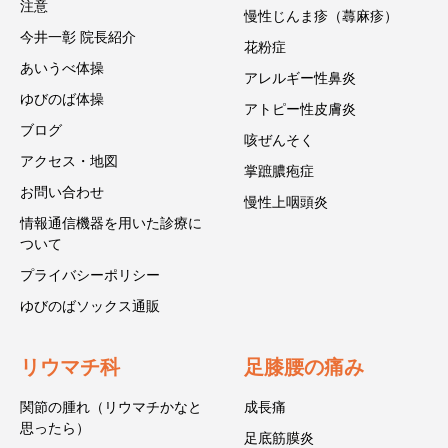
注意
慢性じんま疹（蕁麻疹）
今井一彰 院長紹介
花粉症
あいうべ体操
アレルギー性鼻炎
ゆびのば体操
アトピー性皮膚炎
ブログ
咳ぜんそく
アクセス・地図
掌蹠膿疱症
お問い合わせ
慢性上咽頭炎
情報通信機器を用いた診療に
ついて
プライバシーポリシー
ゆびのばソックス通販
リウマチ科
足膝腰の痛み
関節の腫れ（リウマチかなと
成長痛
思ったら）
足底筋膜炎