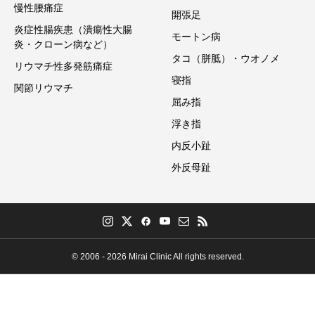
慢性腰痛症
開張足
炎症性腸疾患（潰瘍性大腸
モートン病
炎・クローン病など）
タコ（胼胝）・ウオノメ
リウマチ性多発筋痛症
寝指
関節リウマチ
屈み指
浮き指
内反小趾
外反母趾
© 2006 - 2026 Mirai Clinic All rights reserved.