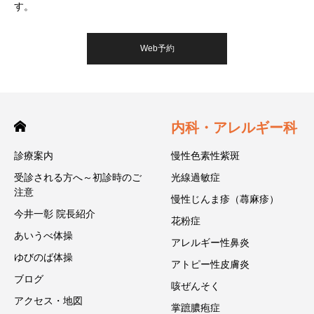
す。
Web予約
内科・アレルギー科
診療案内
慢性色素性紫斑
受診される方へ～初診時のご
光線過敏症
注意
慢性じんま疹（蕁麻疹）
今井一彰 院長紹介
花粉症
あいうべ体操
アレルギー性鼻炎
ゆびのば体操
アトピー性皮膚炎
ブログ
咳ぜんそく
アクセス・地図
掌蹠膿疱症