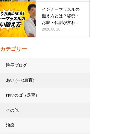
インナーマッスルの
鍛え方とは？姿勢・
お腹・代謝が変わる
トレーニング…
2026.06.20
カテゴリー
院長ブログ
あいうべ(息育）
ゆびのば（足育）
その他
治療