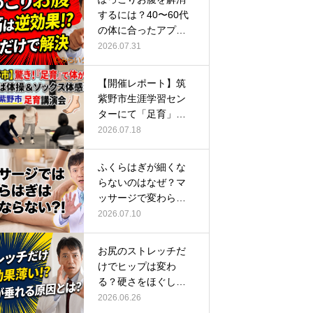
するには？40〜60代
の体に合ったアプロ
ーチ
2026.07.31
【開催レポート】筑
紫野市生涯学習セン
ターにて「足育」講
演会に登壇し…
2026.07.18
ふくらはぎが細くな
らないのはなぜ？マ
ッサージで変わらな
い根本原因
2026.07.10
お尻のストレッチだ
けでヒップは変わ
る？硬さをほぐして
整える正しい方…
2026.06.26