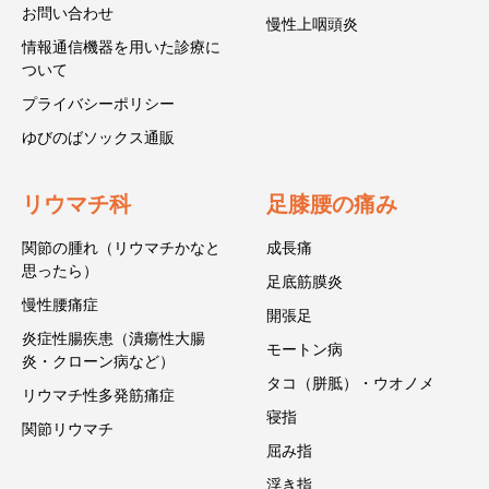
お問い合わせ
慢性上咽頭炎
情報通信機器を用いた診療に
ついて
プライバシーポリシー
ゆびのばソックス通販
リウマチ科
足膝腰の痛み
関節の腫れ（リウマチかなと
成長痛
思ったら）
足底筋膜炎
慢性腰痛症
開張足
炎症性腸疾患（潰瘍性大腸
モートン病
炎・クローン病など）
タコ（胼胝）・ウオノメ
リウマチ性多発筋痛症
寝指
関節リウマチ
屈み指
浮き指