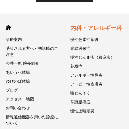
内科・アレルギー科
診療案内
慢性色素性紫斑
受診される方へ～初診時のご
光線過敏症
注意
慢性じんま疹（蕁麻疹）
今井一彰 院長紹介
花粉症
あいうべ体操
アレルギー性鼻炎
ゆびのば体操
アトピー性皮膚炎
ブログ
咳ぜんそく
アクセス・地図
掌蹠膿疱症
お問い合わせ
慢性上咽頭炎
情報通信機器を用いた診療に
ついて