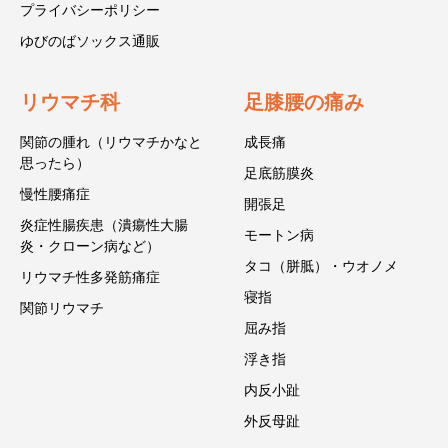
プライバシーポリシー
ゆびのばソックス通販
リウマチ科
足膝腰の痛み
関節の腫れ（リウマチかなと
成長痛
思ったら）
足底筋膜炎
慢性腰痛症
開張足
炎症性腸疾患（潰瘍性大腸
モートン病
炎・クローン病など）
タコ（胼胝）・ウオノメ
リウマチ性多発筋痛症
寝指
関節リウマチ
屈み指
浮き指
内反小趾
外反母趾