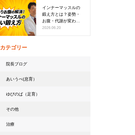
インナーマッスルの
鍛え方とは？姿勢・
お腹・代謝が変わる
トレーニング…
2026.06.20
カテゴリー
院長ブログ
あいうべ(息育）
ゆびのば（足育）
その他
治療