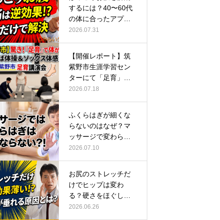
するには？40〜60代
の体に合ったアプロ
ーチ
2026.07.31
【開催レポート】筑
紫野市生涯学習セン
ターにて「足育」講
演会に登壇し…
2026.07.18
ふくらはぎが細くな
らないのはなぜ？マ
ッサージで変わらな
い根本原因
2026.07.10
お尻のストレッチだ
けでヒップは変わ
る？硬さをほぐして
整える正しい方…
2026.06.26