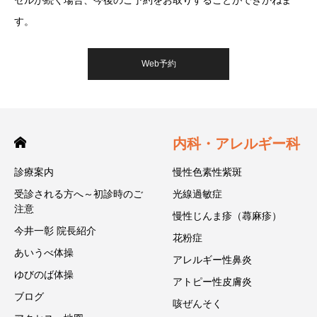
す。
Web予約
内科・アレルギー科
診療案内
慢性色素性紫斑
受診される方へ～初診時のご
光線過敏症
注意
慢性じんま疹（蕁麻疹）
今井一彰 院長紹介
花粉症
あいうべ体操
アレルギー性鼻炎
ゆびのば体操
アトピー性皮膚炎
ブログ
咳ぜんそく