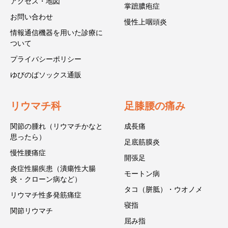
アクセス・地図
掌蹠膿疱症
お問い合わせ
慢性上咽頭炎
情報通信機器を用いた診療に
ついて
プライバシーポリシー
ゆびのばソックス通販
リウマチ科
足膝腰の痛み
関節の腫れ（リウマチかなと
成長痛
思ったら）
足底筋膜炎
慢性腰痛症
開張足
炎症性腸疾患（潰瘍性大腸
モートン病
炎・クローン病など）
タコ（胼胝）・ウオノメ
リウマチ性多発筋痛症
寝指
関節リウマチ
屈み指