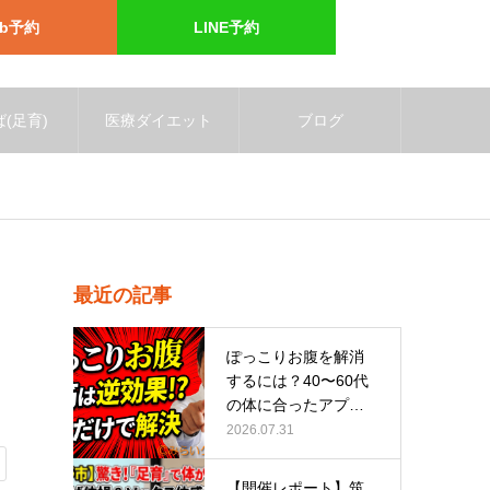
eb予約
LINE予約
(足育)
医療ダイエット
ブログ
最近の記事
ぽっこりお腹を解消
するには？40〜60代
の体に合ったアプロ
ーチ
2026.07.31
【開催レポート】筑