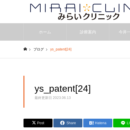
ホーム
診療案内
今井
ブログ
ys_patent[24]
ホーム
ys_patent[24]
最終更新日
2023.06.13
Post
Share
Hatena
L