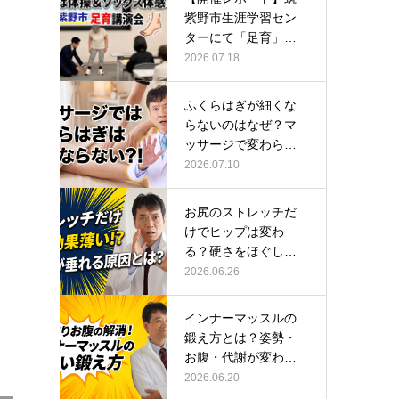
紫野市生涯学習セン
ターにて「足育」講
演会に登壇し…
2026.07.18
ふくらはぎが細くな
らないのはなぜ？マ
ッサージで変わらな
い根本原因
2026.07.10
お尻のストレッチだ
けでヒップは変わ
る？硬さをほぐして
整える正しい方…
2026.06.26
インナーマッスルの
鍛え方とは？姿勢・
お腹・代謝が変わる
トレーニング…
2026.06.20