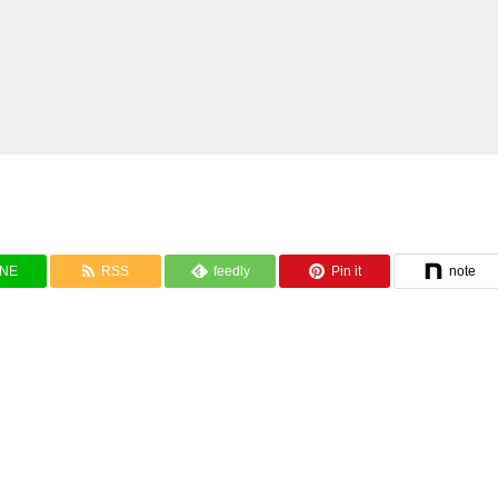
INE
RSS
feedly
Pin it
note