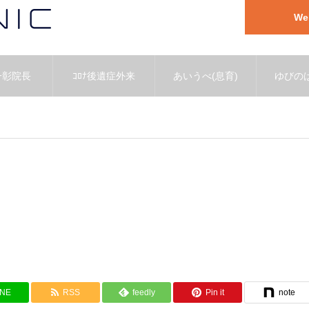
W
一彰院長
ｺﾛﾅ後遺症外来
あいうべ(息育)
ゆびのば
INE
RSS
feedly
Pin it
note