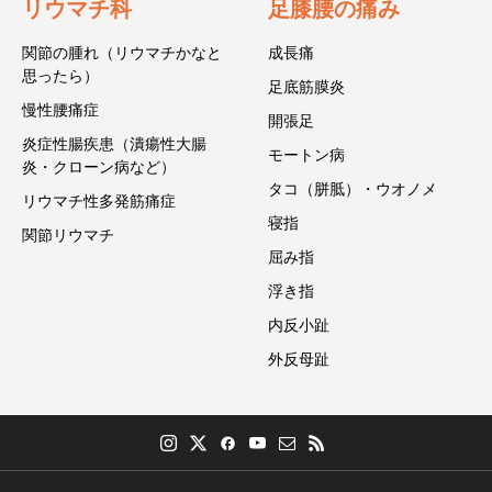
リウマチ科
足膝腰の痛み
関節の腫れ（リウマチかなと
成長痛
思ったら）
足底筋膜炎
慢性腰痛症
開張足
炎症性腸疾患（潰瘍性大腸
モートン病
炎・クローン病など）
タコ（胼胝）・ウオノメ
リウマチ性多発筋痛症
寝指
関節リウマチ
屈み指
浮き指
内反小趾
外反母趾