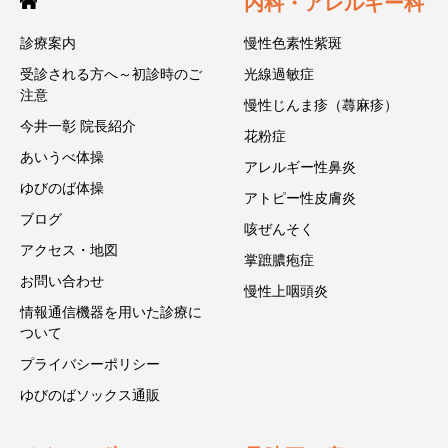
内科・アレルギー科
診療案内
慢性色素性紫斑
受診される方へ～初診時のご
光線過敏症
注意
慢性じんま疹（蕁麻疹）
今井一彰 院長紹介
花粉症
あいうべ体操
アレルギー性鼻炎
ゆびのば体操
アトピー性皮膚炎
ブログ
咳ぜんそく
アクセス・地図
掌蹠膿疱症
お問い合わせ
慢性上咽頭炎
情報通信機器を用いた診療に
ついて
プライバシーポリシー
ゆびのばソックス通販