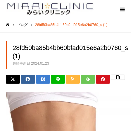
ブログ
28fd50ba85b4bb60bfad015e6a2b0760_s (1)
ホーム
28fd50ba85b4bb60bfad015e6a2b0760_s
(1)
最終更新日
2024.01.23