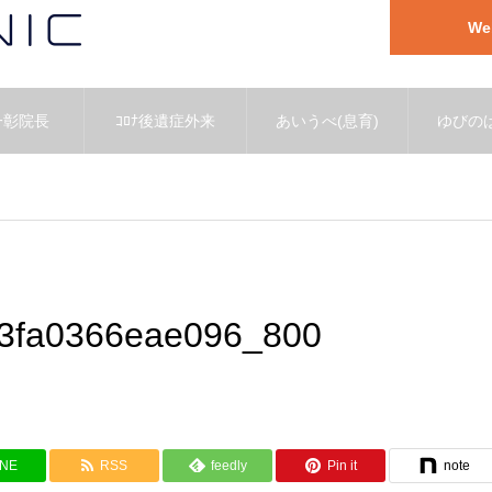
W
一彰院長
ｺﾛﾅ後遺症外来
あいうべ(息育)
ゆびのば
3fa0366eae096_800
INE
RSS
feedly
Pin it
note