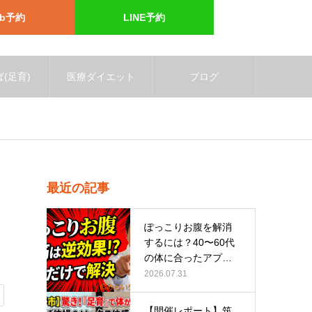
eb予約
LINE予約
(足育)
医療ダイエット
ブログ
最近の記事
ぽっこりお腹を解消
するには？40〜60代
の体に合ったアプロ
ーチ
2026.07.31
【開催レポート】筑