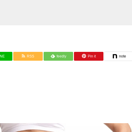
INE
RSS
feedly
Pin it
note