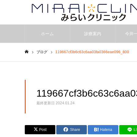
ホーム
診療案内
今井
ブログ
119667cf3b6c63c6aa03fa0366eae096_800
ホーム
119667cf3b6c63c6aa0
最終更新日
2024.01.24
Post
Share
Hatena
L