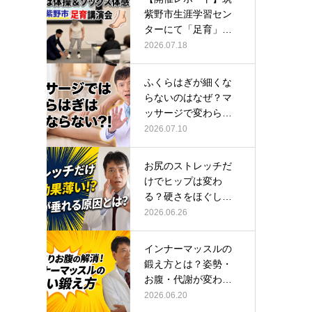
紫野市生涯学習セン
ターにて「足育」講
演会に登壇し…
2026.07.18
ふくらはぎが細くな
らないのはなぜ？マ
ッサージで変わらな
い根本原因
2026.07.10
お尻のストレッチだ
けでヒップは変わ
る？硬さをほぐして
整える正しい方…
2026.06.26
インナーマッスルの
鍛え方とは？姿勢・
お腹・代謝が変わる
トレーニング…
2026.06.20