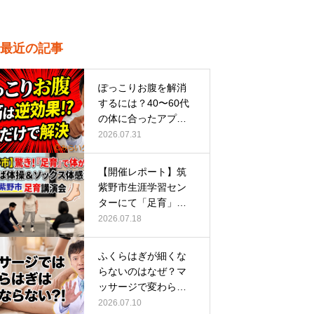
最近の記事
ぽっこりお腹を解消
するには？40〜60代
の体に合ったアプロ
ーチ
2026.07.31
【開催レポート】筑
紫野市生涯学習セン
ターにて「足育」講
演会に登壇し…
2026.07.18
ふくらはぎが細くな
らないのはなぜ？マ
ッサージで変わらな
い根本原因
2026.07.10