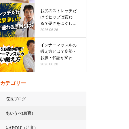
お尻のストレッチだ
けでヒップは変わ
る？硬さをほぐして
整える正しい方…
2026.06.26
インナーマッスルの
鍛え方とは？姿勢・
お腹・代謝が変わる
トレーニング…
2026.06.20
カテゴリー
院長ブログ
あいうべ(息育）
ゆびのば（足育）