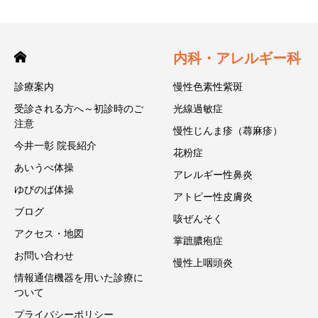
内科・アレルギー科
診療案内
慢性色素性紫斑
受診される方へ～初診時のご
光線過敏症
注意
慢性じんま疹（蕁麻疹）
今井一彰 院長紹介
花粉症
あいうべ体操
アレルギー性鼻炎
ゆびのば体操
アトピー性皮膚炎
ブログ
咳ぜんそく
アクセス・地図
掌蹠膿疱症
お問い合わせ
慢性上咽頭炎
情報通信機器を用いた診療に
ついて
プライバシーポリシー