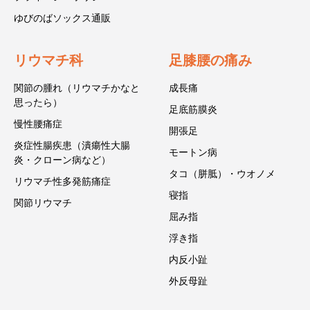
ゆびのばソックス通販
リウマチ科
足膝腰の痛み
関節の腫れ（リウマチかなと
成長痛
思ったら）
足底筋膜炎
慢性腰痛症
開張足
炎症性腸疾患（潰瘍性大腸
モートン病
炎・クローン病など）
タコ（胼胝）・ウオノメ
リウマチ性多発筋痛症
寝指
関節リウマチ
屈み指
浮き指
内反小趾
外反母趾