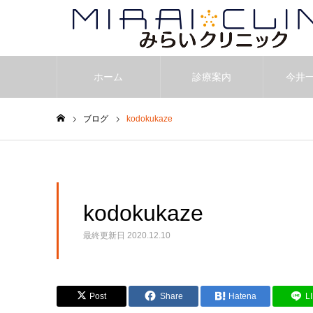
ホーム
診療案内
今井
ブログ
kodokukaze
ホーム
kodokukaze
最終更新日
2020.12.10
Post
Share
Hatena
L