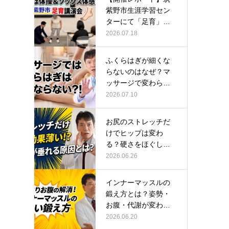
紫野市生涯学習セン
ターにて「足育」講
演会に登壇し…
2026.07.18
ふくらはぎが細くな
らないのはなぜ？マ
ッサージで変わらな
い根本原因
2026.07.10
お尻のストレッチだ
けでヒップは変わ
る？硬さをほぐして
整える正しい方…
2026.06.26
インナーマッスルの
鍛え方とは？姿勢・
お腹・代謝が変わる
トレーニング…
2026.06.20