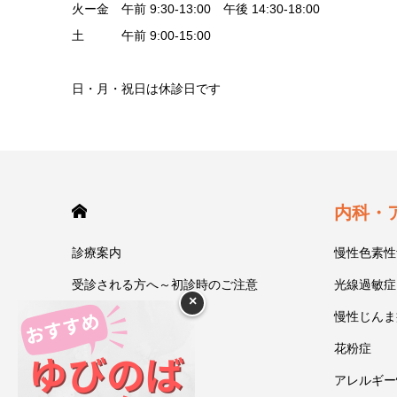
火ー金 午前 9:30-13:00 午後 14:30-18:00
土 午前 9:00-15:00
日・月・祝日は休診日です
HOME
内科・
診療案内
慢性色素性
受診される方へ～初診時のご注意
光線過敏症
×
今井一彰 院長紹介
慢性じんま
あいうべ体操
花粉症
ゆびのば体操
アレルギー