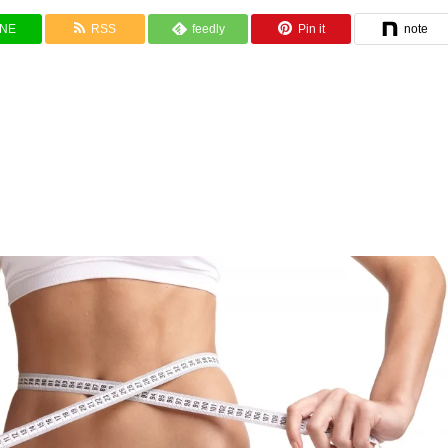
INE
RSS
feedly
Pin it
note