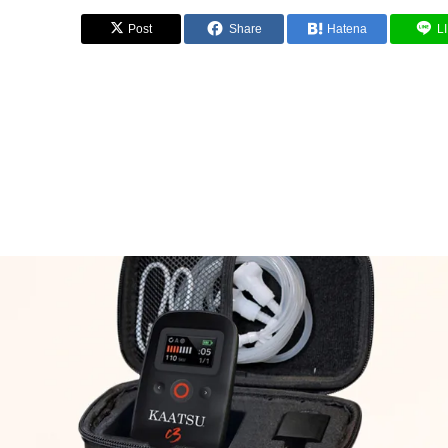
Post
Share
Hatena
L