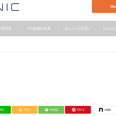
W
一彰院長
ｺﾛﾅ後遺症外来
あいうべ(息育)
ゆびのば
INE
RSS
feedly
Pin it
note