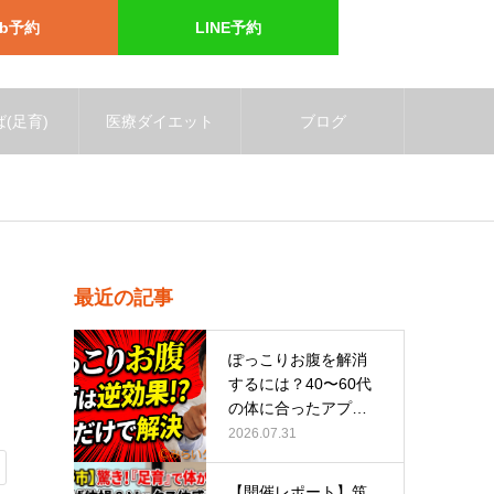
eb予約
LINE予約
(足育)
医療ダイエット
ブログ
最近の記事
ぽっこりお腹を解消
するには？40〜60代
の体に合ったアプロ
ーチ
2026.07.31
【開催レポート】筑