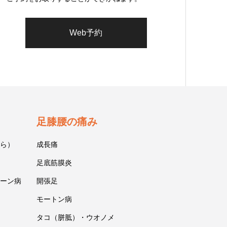
Web予約
足膝腰の痛み
ら）
成長痛
足底筋膜炎
ーン病
開張足
モートン病
タコ（胼胝）・ウオノメ