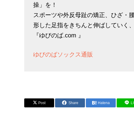
操」を！
スポーツや外反母趾の矯正、ひざ・
形した足指をきちんと伸ばしていく
『ゆびのば.com 』
ゆびのばソックス通販
Post
Share
Hatena
L