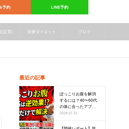
eb予約
LINE予約
(足育)
医療ダイエット
ブログ
最近の記事
ぽっこりお腹を解消
するには？40〜60代
の体に合ったアプロ
ーチ
2026.07.31
【開催レポート】筑