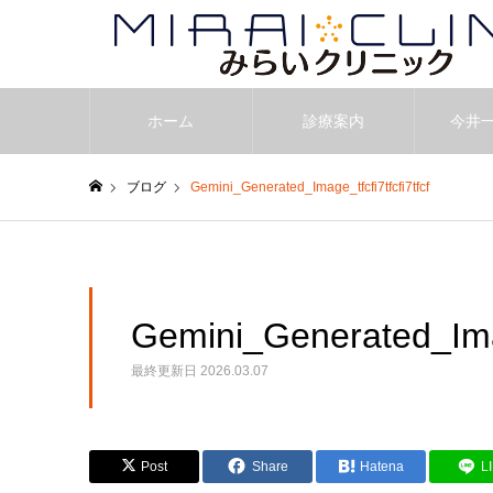
ホーム
診療案内
今井
ブログ
Gemini_Generated_Image_tfcfi7tfcfi7tfcf
ホーム
Gemini_Generated_Image
最終更新日
2026.03.07
Post
Share
Hatena
L