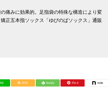
腰の痛みに効果的。足指袋の特殊な構造により変
、矯正五本指ソックス「ゆびのばソックス」通販
INE
RSS
feedly
Pin it
note