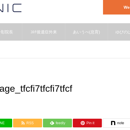
W
一彰院長
ｺﾛﾅ後遺症外来
あいうべ(息育)
ゆびのば
_tfcfi7tfcfi7tfcf
INE
RSS
feedly
Pin it
note