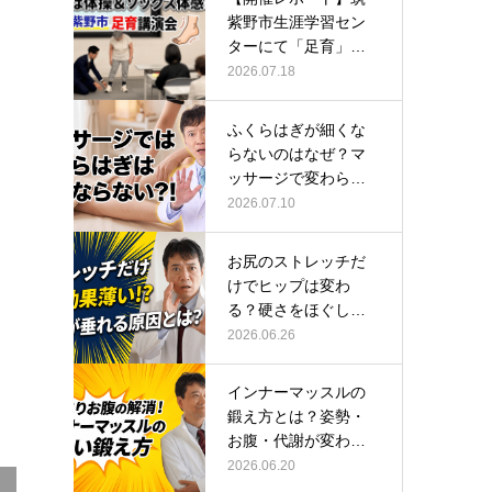
紫野市生涯学習セン
ターにて「足育」講
演会に登壇し…
2026.07.18
ふくらはぎが細くな
らないのはなぜ？マ
ッサージで変わらな
い根本原因
2026.07.10
お尻のストレッチだ
けでヒップは変わ
る？硬さをほぐして
整える正しい方…
2026.06.26
インナーマッスルの
鍛え方とは？姿勢・
お腹・代謝が変わる
トレーニング…
2026.06.20