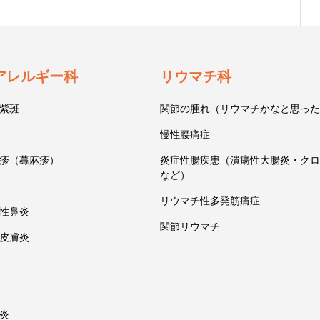
アレルギー科
リウマチ科
紫斑
関節の腫れ（リウマチかなと思った
慢性腰痛症
疹（蕁麻疹）
炎症性腸疾患（潰瘍性大腸炎・クロ
など）
リウマチ性多発筋痛症
性鼻炎
関節リウマチ
皮膚炎
炎