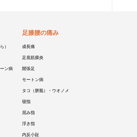
足膝腰の痛み
ら）
成長痛
足底筋膜炎
ーン病
開張足
モートン病
タコ（胼胝）・ウオノメ
寝指
屈み指
浮き指
内反小趾