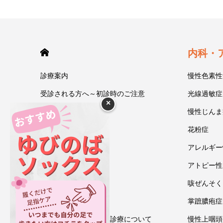
HOME
内科・
診療案内
慢性色素性
受診される方へ～初診時のご注意
光線過敏症
×
今井一彰 院長紹介
慢性じんま
あいうべ体操
花粉症
ゆびのば体操
アレルギー
ブログ
アトピー性
アクセス・地図
咳ぜんそく
お問い合わせ
掌蹠膿疱症
情報通信機器を用いた診療について
慢性上咽頭