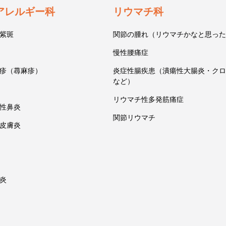
アレルギー科
リウマチ科
紫斑
関節の腫れ（リウマチかなと思った
慢性腰痛症
疹（蕁麻疹）
炎症性腸疾患（潰瘍性大腸炎・クロ
など）
リウマチ性多発筋痛症
性鼻炎
関節リウマチ
皮膚炎
炎