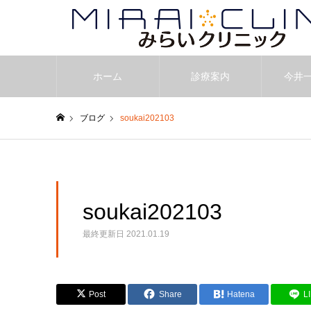
ホーム
診療案内
今井
ブログ
soukai202103
ホーム
soukai202103
最終更新日
2021.01.19
Post
Share
Hatena
L