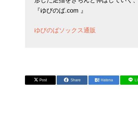
『ゆびのば.com 』
ゆびのばソックス通販
Post
Share
Hatena
L