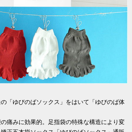
発の「ゆびのばソックス」をはいて「ゆびのば体
腰の痛みに効果的。足指袋の特殊な構造により変
、矯正五本指ソックス「ゆびのばソックス」通販