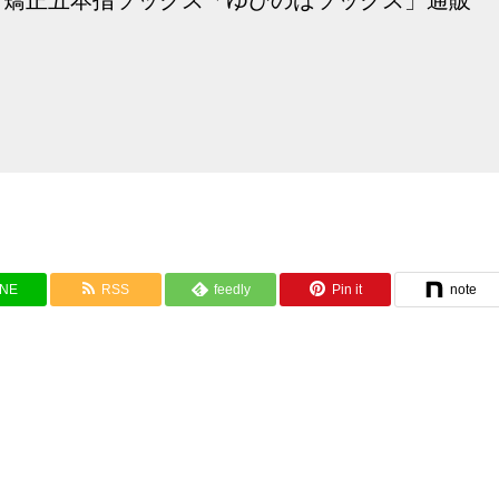
INE
RSS
feedly
Pin it
note