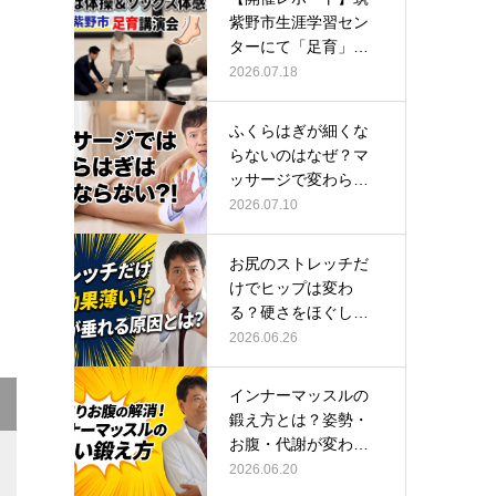
紫野市生涯学習セン
ターにて「足育」講
演会に登壇し…
2026.07.18
ふくらはぎが細くな
らないのはなぜ？マ
ッサージで変わらな
い根本原因
2026.07.10
お尻のストレッチだ
けでヒップは変わ
る？硬さをほぐして
整える正しい方…
2026.06.26
インナーマッスルの
鍛え方とは？姿勢・
お腹・代謝が変わる
トレーニング…
2026.06.20