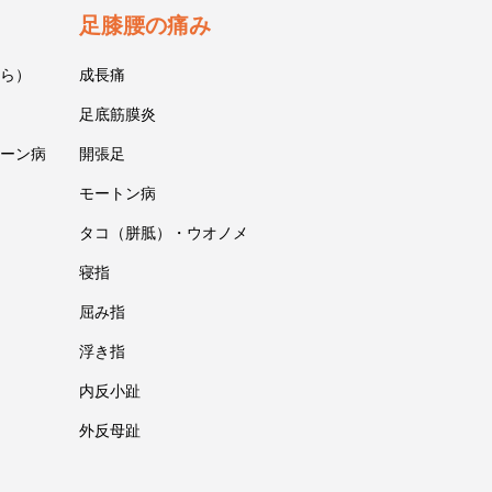
足膝腰の痛み
ら）
成長痛
足底筋膜炎
ーン病
開張足
モートン病
タコ（胼胝）・ウオノメ
寝指
屈み指
浮き指
内反小趾
外反母趾