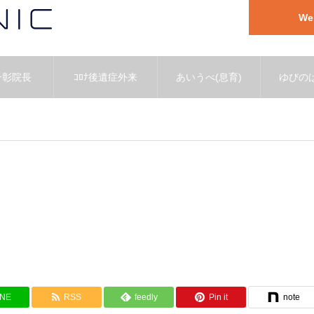
W
一彰院長
ｺﾛﾅ後遺症外来
あいうべ(息育)
ゆびのば
INE
RSS
feedly
Pin it
note