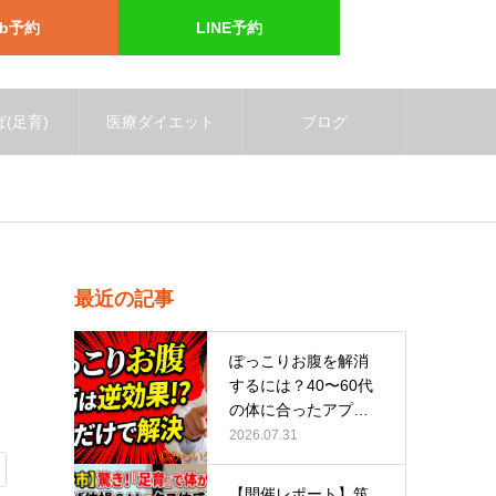
eb予約
LINE予約
(足育)
医療ダイエット
ブログ
最近の記事
ぽっこりお腹を解消
するには？40〜60代
の体に合ったアプロ
ーチ
2026.07.31
【開催レポート】筑