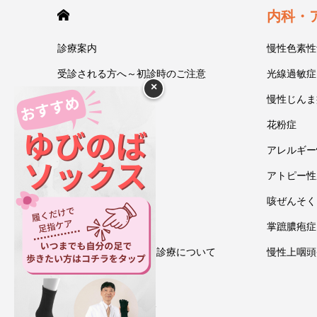
HOME
内科・
診療案内
慢性色素性
受診される方へ～初診時のご注意
光線過敏症
×
今井一彰 院長紹介
慢性じんま
あいうべ体操
花粉症
ゆびのば体操
アレルギー
ブログ
アトピー性
アクセス・地図
咳ぜんそく
お問い合わせ
掌蹠膿疱症
情報通信機器を用いた診療について
慢性上咽頭
プライバシーポリシー
ゆびのばソックス通販