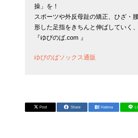
操」を！
スポーツや外反母趾の矯正、ひざ・
形した足指をきちんと伸ばしていく
『ゆびのば.com 』
ゆびのばソックス通販
Post
Share
Hatena
L