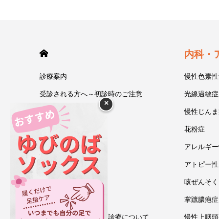
HOME
内科・
診療案内
慢性色素性
受診される方へ～初診時のご注意
光線過敏症
×
今井一彰 院長紹介
慢性じんま
あいうべ体操
花粉症
ゆびのば体操
アレルギー
ブログ
アトピー性
アクセス・地図
咳ぜんそく
お問い合わせ
掌蹠膿疱症
情報通信機器を用いた診療について
慢性上咽頭