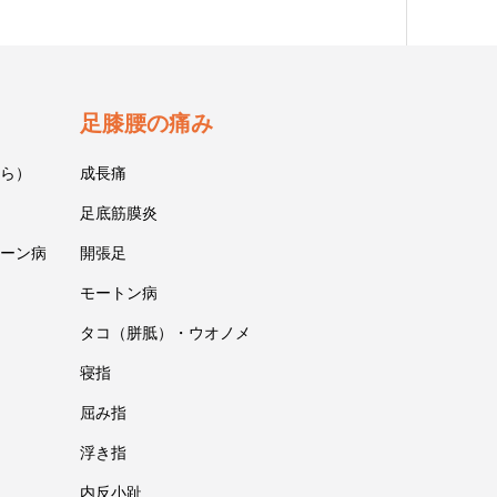
足膝腰の痛み
ら）
成長痛
足底筋膜炎
ーン病
開張足
モートン病
タコ（胼胝）・ウオノメ
寝指
屈み指
浮き指
内反小趾