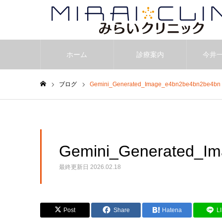
ホーム
診療案内
今井
ブログ
Gemini_Generated_Image_e4bn2be4bn2be4bn
ホーム
Gemini_Generated_I
最終更新日
2026.02.18
Post
Share
Hatena
L