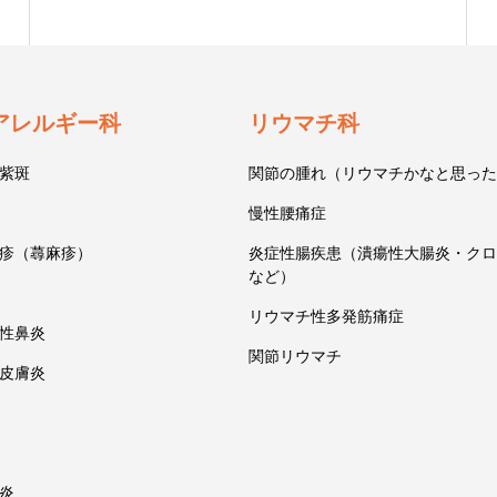
アレルギー科
リウマチ科
紫斑
関節の腫れ（リウマチかなと思った
慢性腰痛症
疹（蕁麻疹）
炎症性腸疾患（潰瘍性大腸炎・クロ
など）
リウマチ性多発筋痛症
性鼻炎
関節リウマチ
皮膚炎
炎