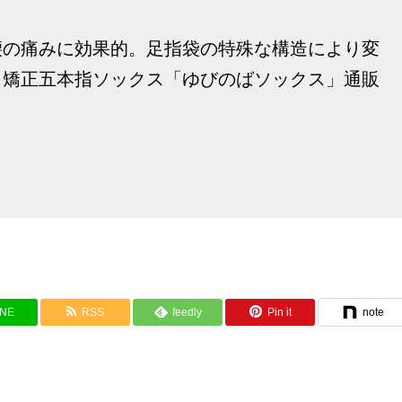
腰の痛みに効果的。足指袋の特殊な構造により変
、矯正五本指ソックス「ゆびのばソックス」通販
INE
RSS
feedly
Pin it
note