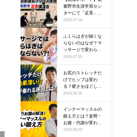
紫野市生涯学習セン
ターにて「足育」講
演会に登壇し…
2026.07.18
ふくらはぎが細くな
らないのはなぜ？マ
ッサージで変わらな
い根本原因
2026.07.10
お尻のストレッチだ
けでヒップは変わ
る？硬さをほぐして
整える正しい方…
2026.06.26
インナーマッスルの
鍛え方とは？姿勢・
お腹・代謝が変わる
トレーニング…
2026.06.20