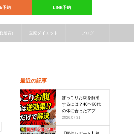
eb予約
LINE予約
(足育)
医療ダイエット
ブログ
最近の記事
ぽっこりお腹を解消
するには？40〜60代
の体に合ったアプロ
ーチ
2026.07.31
【開催レポート】筑