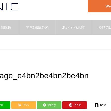
W
一彰院長
ｺﾛﾅ後遺症外来
あいうべ(息育)
ゆびのば
mage_e4bn2be4bn2be4bn
INE
RSS
feedly
Pin it
note