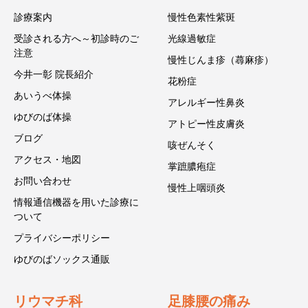
診療案内
慢性色素性紫斑
受診される方へ～初診時のご
光線過敏症
注意
慢性じんま疹（蕁麻疹）
今井一彰 院長紹介
花粉症
あいうべ体操
アレルギー性鼻炎
ゆびのば体操
アトピー性皮膚炎
ブログ
咳ぜんそく
アクセス・地図
掌蹠膿疱症
お問い合わせ
慢性上咽頭炎
情報通信機器を用いた診療に
ついて
プライバシーポリシー
ゆびのばソックス通販
リウマチ科
足膝腰の痛み