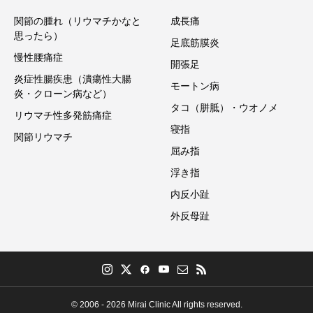
関節の腫れ（リウマチかなと
成長痛
思ったら）
足底筋膜炎
慢性腰痛症
開張足
炎症性腸疾患（潰瘍性大腸
モートン病
炎・クローン病など）
タコ（胼胝）・ウオノメ
リウマチ性多発筋痛症
寝指
関節リウマチ
屈み指
浮き指
内反小趾
外反母趾
© 2006 - 2026 Mirai Clinic All rights reserved.