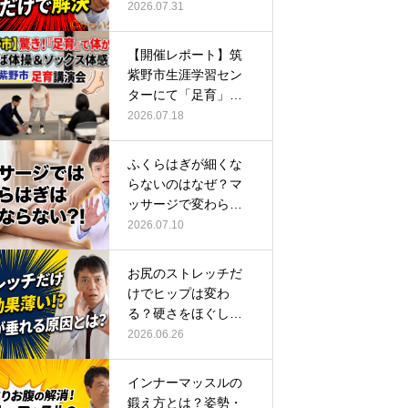
ーチ
2026.07.31
【開催レポート】筑
紫野市生涯学習セン
ターにて「足育」講
演会に登壇し…
2026.07.18
ふくらはぎが細くな
らないのはなぜ？マ
ッサージで変わらな
い根本原因
2026.07.10
お尻のストレッチだ
けでヒップは変わ
る？硬さをほぐして
整える正しい方…
2026.06.26
インナーマッスルの
鍛え方とは？姿勢・