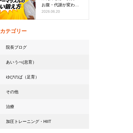
お腹・代謝が変わる
トレーニング…
2026.06.20
カテゴリー
院長ブログ
あいうべ(息育）
ゆびのば（足育）
その他
治療
加圧トレーニング・HIIT