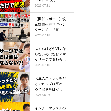
の体に合ったアプロ
ーチ
2026.07.31
【開催レポート】筑
紫野市生涯学習セン
ターにて「足育」講
演会に登壇し…
2026.07.18
ふくらはぎが細くな
らないのはなぜ？マ
ッサージで変わらな
い根本原因
2026.07.10
お尻のストレッチだ
けでヒップは変わ
る？硬さをほぐして
整える正しい方…
2026.06.26
インナーマッスルの