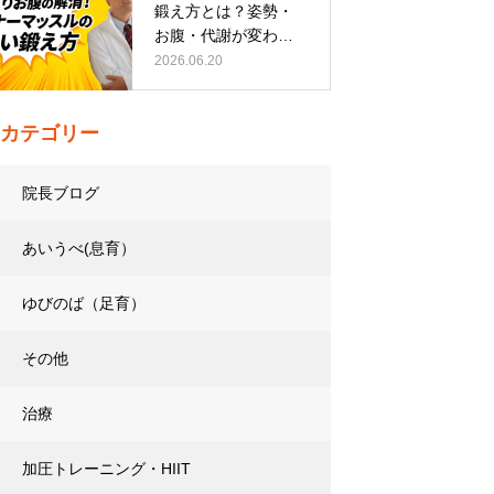
鍛え方とは？姿勢・
お腹・代謝が変わる
トレーニング…
2026.06.20
カテゴリー
院長ブログ
あいうべ(息育）
ゆびのば（足育）
その他
治療
加圧トレーニング・HIIT