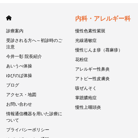
内科・アレルギー科
診療案内
慢性色素性紫斑
受診される方へ～初診時のご
光線過敏症
注意
慢性じんま疹（蕁麻疹）
今井一彰 院長紹介
花粉症
あいうべ体操
アレルギー性鼻炎
ゆびのば体操
アトピー性皮膚炎
ブログ
咳ぜんそく
アクセス・地図
掌蹠膿疱症
お問い合わせ
慢性上咽頭炎
情報通信機器を用いた診療に
ついて
プライバシーポリシー