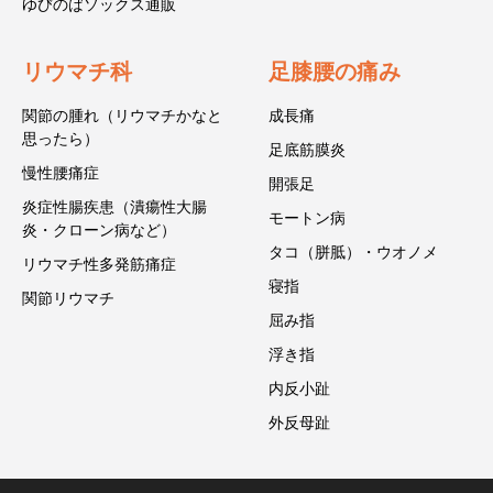
ゆびのばソックス通販
リウマチ科
足膝腰の痛み
関節の腫れ（リウマチかなと
成長痛
思ったら）
足底筋膜炎
慢性腰痛症
開張足
炎症性腸疾患（潰瘍性大腸
モートン病
炎・クローン病など）
タコ（胼胝）・ウオノメ
リウマチ性多発筋痛症
寝指
関節リウマチ
屈み指
浮き指
内反小趾
外反母趾