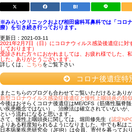
※みらいクリニックおよび相田歯科耳鼻科では「コロ
療）を引き続き行っております。
更新日：
2021-03-11
2021年2月7日（日）にコロナウィルス感染後遺症に
しております）
受診された方々におかれましては、お疲れ様でした、
した。ありがとうございます。
詳しくは、
こちら
をご覧下さい
コロナ後遺症特
またこちらのブログも合わせてご覧いただけるとあり
新型コロナウイルス感染症後遺症と慢性上咽頭炎の類
今後はおそらくコロナ後遺症はME/CFS（筋痛性脳脊
い疾患概念ではない）、治療法は確立されていないが
という流れになると思います。
さて、慢性上咽頭炎に関しては、堀田修先生（
認定NP
よりある程度知られるようになりました。中でも私はこ
日本病巣疾患研究会（JFIR）は会員、寄付を募ってお