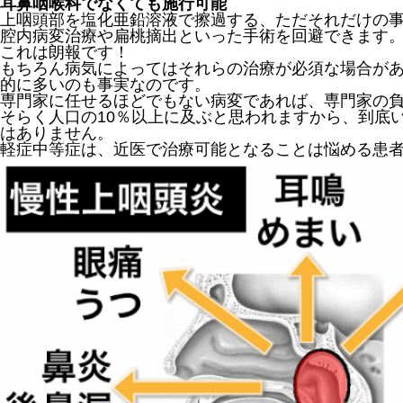
耳鼻咽喉科でなくても施行可能
上咽頭部を塩化亜鉛溶液で擦過する、ただそれだけの
腔内病変治療や扁桃摘出といった手術を回避できます
これは朗報です！
もちろん病気によってはそれらの治療が必須な場合が
的に多いのも事実なのです。
専門家に任せるほどでもない病変であれば、専門家の
そらく人口の10％以上に及ぶと思われますから、到底
はありません。
軽症中等症は、近医で治療可能となることは悩める患