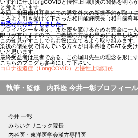
いずれにせよlongCOVIDと慢性上咽頭炎の関係を明
と考えています。
今回、相田歯科耳鼻科での通常外来の新規予約が取り
ころよく引き受けて下さった相田能輝院長（相田歯科
※受け付け終了しました。
プライバシーを考え、また密を避けるためお完全に一
限りが有りますので、ご希望の方はお早めにお申し込
この知見がすこしでもお役に立てるよう取り組みます
染後の諸症状で悩んでいる方々が日本各地でEATを受
いと思います。
最終受益者は患者である、この堀田先生の理念を形に
こちらのブログも参考にして下さい。
コロナ後遺症（LongCOVID）と慢性上咽頭炎
執筆・監修 内科医 今井一彰プロフィー
今井 一彰
みらいクリニック院長
内科医・東洋医学会漢方専門医