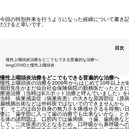
今回の特別外来を行うようになった経緯について書き
だけると幸いです。
目次
慢性上咽頭炎治療をどこでもできる普遍的な治療へ
longCOVIDと慢性上咽頭炎
慢性上咽頭炎治療をどこでもできる普遍的な治療へ
慢性上咽頭炎の治療を2009年からはじめて10年以上が
堀田先生がまだ仙台社会保険病院の勤務医だったとき
擦過治療（当時はBスポット治療と呼んでいました）を
当時、病巣感染症（病巣疾患）の大きな原因部位（原
扁桃摘出術などは外科医ではないでのできませんから、
す。そこのは自分自身の無力さを痛感せざるを得無い
妻に「歯学部に入って歯の治療でも出来ないかな」と
る体の諸問題は、口腔内では歯周病、う歯、歯肉炎な
して、二次疾患の元となるため、口呼吸から鼻呼吸へ