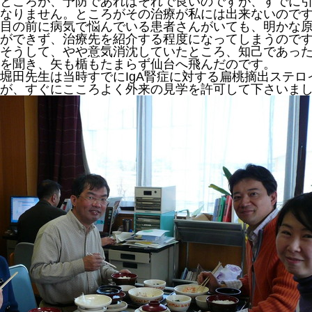
ところが、予防であればそれで良いのですが、すでに
なりません。ところがその治療が私には出来ないので
目の前に病気で悩んでいる患者さんがいても、明かな
ができず、治療先を紹介する程度になってしまうので
そうして、やや意気消沈していたところ、知己であっ
を聞き、矢も楯もたまらず仙台へ飛んだのです。
堀田先生は当時すでにIgA腎症に対する扁桃摘出ステ
が、すぐにこころよく外来の見学を許可して下さいま