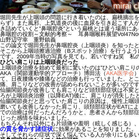
堀田先生が上咽頭の問題に行き着いたのは、扁桃摘出
らず）また風邪、上気道炎の後に血尿を引き起こす人
き詰めていくと”鼻咽腔炎”という扁桃とは違う場所に
鼻咽腔の役割～文献的考察～ 耳鼻咽喉科展望Vol47No6.
山野辺守幸 重野鎮義
この論文で堀田先生が鼻咽腔炎（上咽頭炎）を知った
そこから上咽頭擦過治療（Bスポット治療）を行うよう
です。2009年当時の写真を見ても、若いですね笑 私
ひどい肩こりは上咽頭炎だった
上咽頭炎治療を始めて最初に驚いたのは”ひどい肩こり
AKA（関節運動学的アプローチ）博田法（
AKA医学会
て、日夜腰痛や膝痛などの治療も行っていました。と
痛、肩こりなどの改善が認められないことが多いので
仙腸関節炎が改善しても肩こりなど頭頚部症状は不変
ろが上咽頭炎治療（以降EAT)後に、肩こりが消失し
仙腸関節炎だと思っていた肩こりの原因は、慢性上咽
磨いても改善しなかった肩こり、頭頚部症状がEATに
での治療は何だったんだろうかと、患者さんから頚部
じった感情を味わいました。
もちろんそれ以外にも片頭痛や羞明（眩しく感じる）
の質を脅かす諸症状
に効果があることを知りました。
そしてそれらの症状で深く悩んでいる人が余りにも多