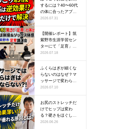
するには？40〜60代
の体に合ったアプロ
ーチ
2026.07.31
【開催レポート】筑
紫野市生涯学習セン
ターにて「足育」講
演会に登壇し…
2026.07.18
ふくらはぎが細くな
らないのはなぜ？マ
ッサージで変わらな
い根本原因
2026.07.10
お尻のストレッチだ
けでヒップは変わ
る？硬さをほぐして
整える正しい方…
2026.06.26