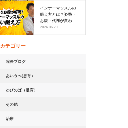
インナーマッスルの
鍛え方とは？姿勢・
お腹・代謝が変わる
トレーニング…
2026.06.20
カテゴリー
院長ブログ
あいうべ(息育）
ゆびのば（足育）
その他
治療