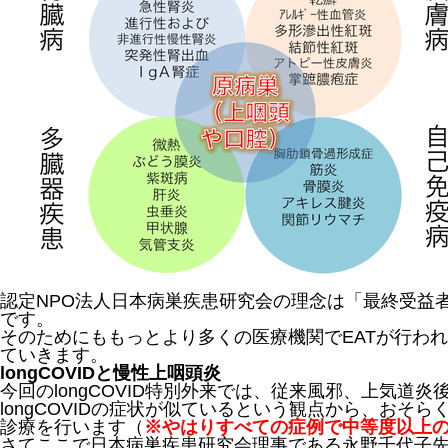
認定NPO法人日本病巣疾患研究会の理念は「最終受益
です。
そのためにももっとより多くの医療機関でEATが行わ
ていきます。
longCOVIDと慢性上咽頭炎
今回のlongCOVID特別外来では、従来風邪、上気道
longCOVIDの症状が似ているという観点から、おそ
診療を行います（
※やはりすべての症例で中等度以上
さてここで日本病巣疾患研究会理事である永野千代子