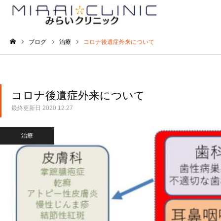
ブログ
治療
コロナ後遺症外来について
ホーム
コロナ後遺症外来について
最終更新日
2020.12.27
治療