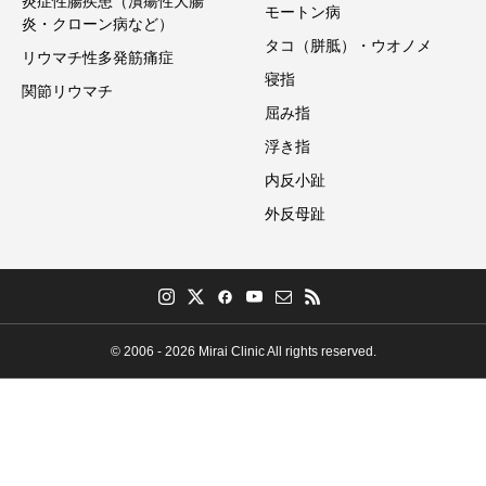
炎症性腸疾患（潰瘍性大腸
モートン病
炎・クローン病など）
タコ（胼胝）・ウオノメ
リウマチ性多発筋痛症
寝指
関節リウマチ
屈み指
浮き指
内反小趾
外反母趾
© 2006 - 2026 Mirai Clinic All rights reserved.