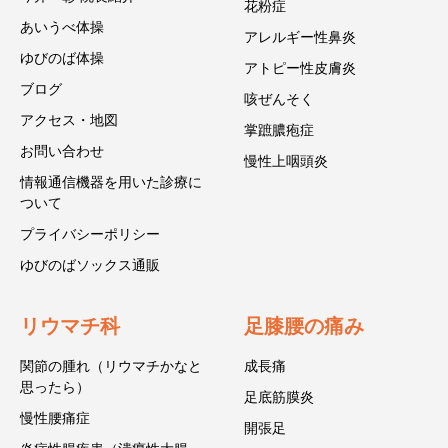
花粉症
あいうべ体操
アレルギー性鼻炎
ゆびのば体操
アトピー性皮膚炎
ブログ
咳ぜんそく
アクセス・地図
掌蹠膿疱症
お問い合わせ
慢性上咽頭炎
情報通信機器を用いた診療に
ついて
プライバシーポリシー
ゆびのばソックス通販
リウマチ科
足膝腰の痛み
関節の腫れ（リウマチかなと
成長痛
思ったら）
足底筋膜炎
慢性腰痛症
開張足