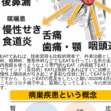
EATであれば、技術習得も比較的簡単で、外来治療と
科、精神科、整形外科などでもEATを行っている所が
内視鏡を使うようなより専門的なEAT（内視鏡下EAT
ブラインド（盲目的）EATは医師であればすぐに治療
慢性上咽頭炎が引き起こす多彩な症状に対してEATを
ですから、もっとEATの普及をしたいと願い2020年4
ころがコロナ禍で中止、延期になってしまい、今の所
す。