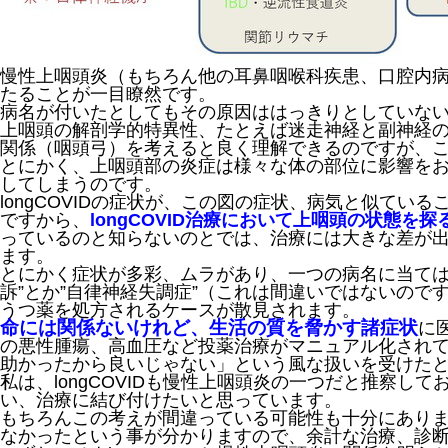
慢性上咽頭炎（もちろん他の耳鼻咽喉科疾患、口腔内
たることが一目瞭然です。
病名が付いたとしてもその原因ははっきりとしていな
上咽頭の解剖学的特異性、たとえば迷走神経と副神経
関係（咽頭弓）を考えると良く理解できるのですが、
とにかく、上咽頭部の炎症は様々な体の部位に影響を
してしまうのです。
longCOVIDの症状が、この図の症状、病気と似てい
ですから、
longCOVID治療において上咽頭の状態を
っているのと知らないのとでは、治療には大きな差が
ます。
とにかく症状が多彩、ムラがあり、一つの病名に当ては
訴”とか”自律神経失調症”（これは間違いではないの
うつ薬を処方されるケースが散見されます。
命には関係ないけれど、生活の質を脅かす諸症状
に
の悪性腫瘍、高血圧など投薬治療がマニュアル化され
助かったから良いじゃない」という風な扱いを受けた
私は、longCOVIDも慢性上咽頭炎の一つだと推察し
い、治療に結び付けたいと思っています。
もちろんこの考えが間違っている可能性も十分にあります。
なかったという事が分かりますので、余計な治療、診