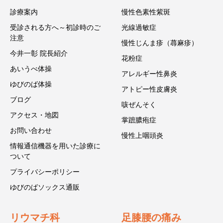
診療案内
慢性色素性紫斑
受診される方へ～初診時のご
光線過敏症
注意
慢性じんま疹（蕁麻疹）
今井一彰 院長紹介
花粉症
あいうべ体操
アレルギー性鼻炎
ゆびのば体操
アトピー性皮膚炎
ブログ
咳ぜんそく
アクセス・地図
掌蹠膿疱症
お問い合わせ
慢性上咽頭炎
情報通信機器を用いた診療に
ついて
プライバシーポリシー
ゆびのばソックス通販
リウマチ科
足膝腰の痛み