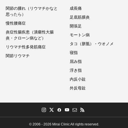
関節の腫れ（リウマチかなと
成長痛
思ったら）
足底筋膜炎
慢性腰痛症
開張足
炎症性腸疾患（潰瘍性大腸
モートン病
炎・クローン病など）
タコ（胼胝）・ウオノメ
リウマチ性多発筋痛症
寝指
関節リウマチ
屈み指
浮き指
内反小趾
外反母趾
© 2006 - 2026 Mirai Clinic All rights reserved.