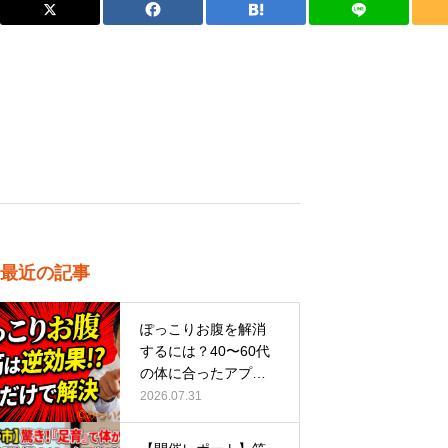
最近の記事
ぽっこりお腹を解消
するには？40〜60代
の体に合ったアプロ
ーチ
2026.07.31