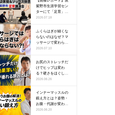
【開催レポート】筑
紫野市生涯学習セン
ターにて「足育」講
演会に登壇し…
2026.07.18
ふくらはぎが細くな
らないのはなぜ？マ
ッサージで変わらな
い根本原因
2026.07.10
お尻のストレッチだ
けでヒップは変わ
る？硬さをほぐして
整える正しい方…
2026.06.26
インナーマッスルの
鍛え方とは？姿勢・
お腹・代謝が変わる
トレーニング…
2026.06.20