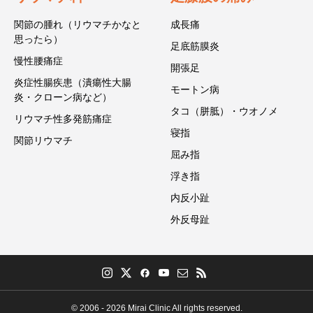
関節の腫れ（リウマチかなと
成長痛
思ったら）
足底筋膜炎
慢性腰痛症
開張足
炎症性腸疾患（潰瘍性大腸
モートン病
炎・クローン病など）
タコ（胼胝）・ウオノメ
リウマチ性多発筋痛症
寝指
関節リウマチ
屈み指
浮き指
内反小趾
外反母趾
© 2006 - 2026 Mirai Clinic All rights reserved.