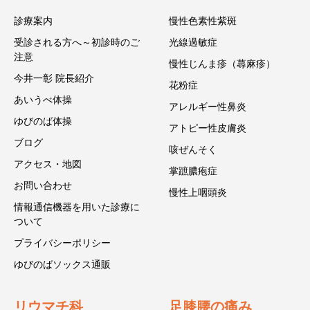
診療案内
慢性色素性紫斑
受診される方へ～初診時のご
光線過敏症
注意
慢性じんま疹（蕁麻疹）
今井一彰 院長紹介
花粉症
あいうべ体操
アレルギー性鼻炎
ゆびのば体操
アトピー性皮膚炎
ブログ
咳ぜんそく
アクセス・地図
掌蹠膿疱症
お問い合わせ
慢性上咽頭炎
情報通信機器を用いた診療に
ついて
プライバシーポリシー
ゆびのばソックス通販
リウマチ科
足膝腰の痛み