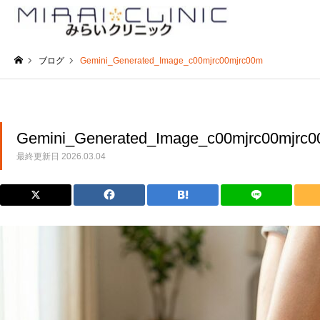
ブログ
Gemini_Generated_Image_c00mjrc00mjrc00m
ホーム
Gemini_Generated_Image_c00mjrc00mjrc
最終更新日
2026.03.04