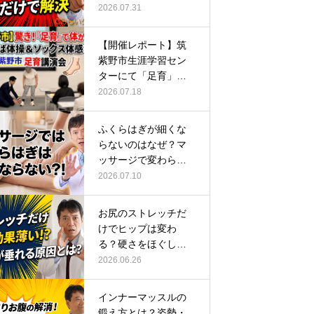
ーチ
2026.07.31
【開催レポート】筑
紫野市生涯学習セン
ターにて「足育」講
演会に登壇し…
2026.07.18
ふくらはぎが細くな
らないのはなぜ？マ
ッサージで変わらな
い根本原因
2026.07.10
お尻のストレッチだ
けでヒップは変わ
る？硬さをほぐして
整える正しい方…
2026.06.26
インナーマッスルの
鍛え方とは？姿勢・