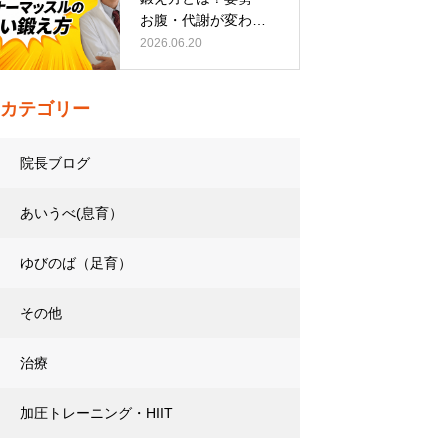
お腹・代謝が変わる
トレーニング…
2026.06.20
カテゴリー
院長ブログ
あいうべ(息育）
ゆびのば（足育）
その他
治療
加圧トレーニング・HIIT