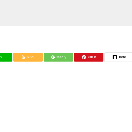
INE
RSS
feedly
Pin it
note