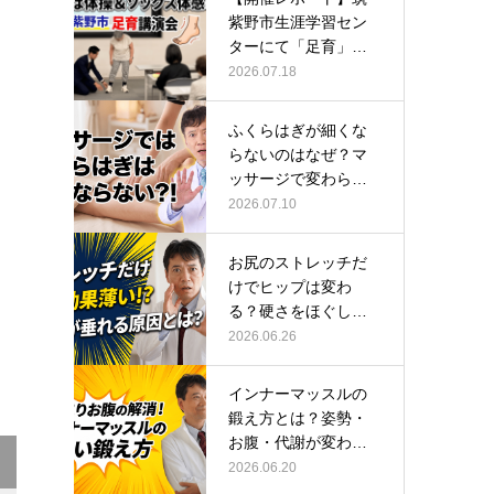
紫野市生涯学習セン
ターにて「足育」講
演会に登壇し…
2026.07.18
ふくらはぎが細くな
らないのはなぜ？マ
ッサージで変わらな
い根本原因
2026.07.10
お尻のストレッチだ
けでヒップは変わ
る？硬さをほぐして
整える正しい方…
2026.06.26
インナーマッスルの
鍛え方とは？姿勢・
お腹・代謝が変わる
トレーニング…
2026.06.20