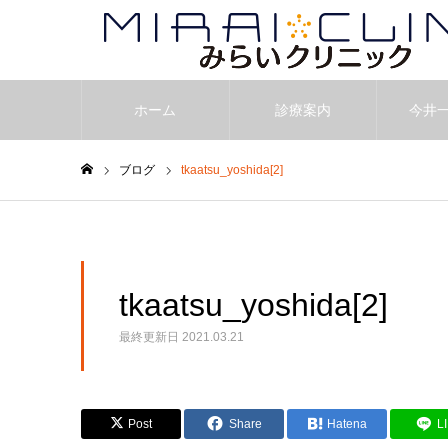
ホーム
診療案内
今井
ブログ
tkaatsu_yoshida[2]
ホーム
tkaatsu_yoshida[2]
最終更新日
2021.03.21
Post
Share
Hatena
L