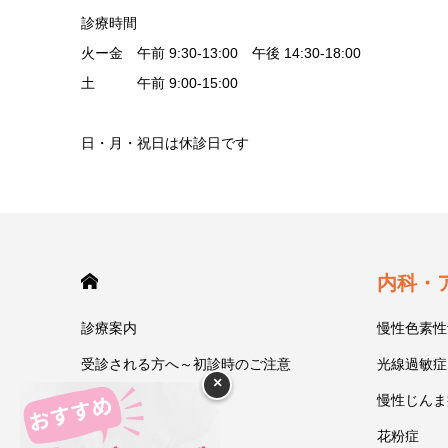
診療時間
火ー金 午前 9:30-13:00 午後 14:30-18:00
土 午前 9:00-15:00
日・月・祝日は休診日です
HOME
内科・
診療案内
慢性色素性
受診される方へ～初診時のご注意
光線過敏症
×
今井一彰 院長紹介
慢性じんま
あいうべ体操
花粉症