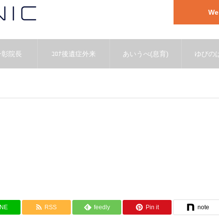
W
一彰院長
ｺﾛﾅ後遺症外来
あいうべ(息育)
ゆびのば
INE
RSS
feedly
Pin it
note