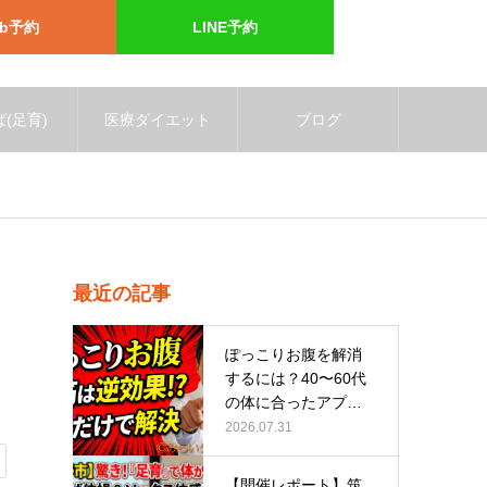
eb予約
LINE予約
(足育)
医療ダイエット
ブログ
最近の記事
ぽっこりお腹を解消
するには？40〜60代
の体に合ったアプロ
ーチ
2026.07.31
【開催レポート】筑