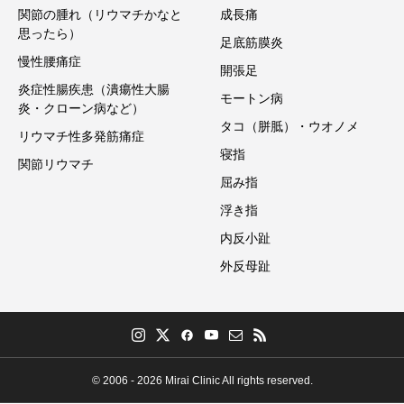
関節の腫れ（リウマチかなと
成長痛
思ったら）
足底筋膜炎
慢性腰痛症
開張足
炎症性腸疾患（潰瘍性大腸
モートン病
炎・クローン病など）
タコ（胼胝）・ウオノメ
リウマチ性多発筋痛症
寝指
関節リウマチ
屈み指
浮き指
内反小趾
外反母趾
© 2006 - 2026 Mirai Clinic All rights reserved.