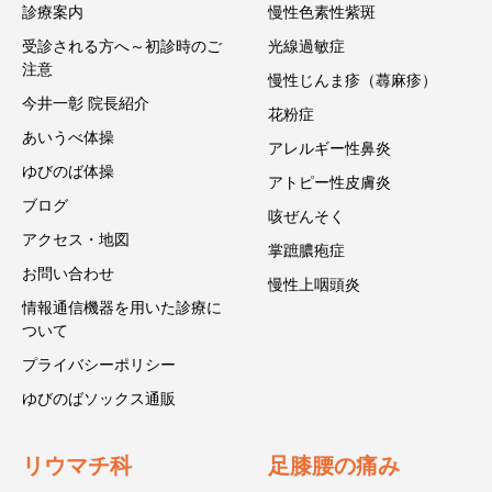
診療案内
慢性色素性紫斑
受診される方へ～初診時のご
光線過敏症
注意
慢性じんま疹（蕁麻疹）
今井一彰 院長紹介
花粉症
あいうべ体操
アレルギー性鼻炎
ゆびのば体操
アトピー性皮膚炎
ブログ
咳ぜんそく
アクセス・地図
掌蹠膿疱症
お問い合わせ
慢性上咽頭炎
情報通信機器を用いた診療に
ついて
プライバシーポリシー
ゆびのばソックス通販
リウマチ科
足膝腰の痛み