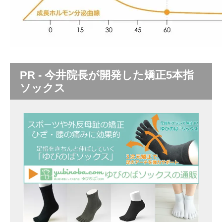
PR - 今井院長が開発した矯正5本指
ソックス