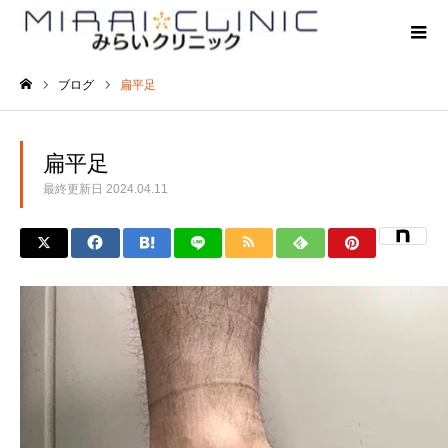
ブログ
扁平足
ホーム
扁平足
最終更新日
2024.04.11