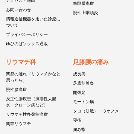
アクセス・地図
掌蹠膿疱症
お問い合わせ
慢性上咽頭炎
情報通信機器を用いた診療に
ついて
プライバシーポリシー
ゆびのばソックス通販
リウマチ科
足膝腰の痛み
関節の腫れ（リウマチかなと
成長痛
思ったら）
足底筋膜炎
慢性腰痛症
開張足
炎症性腸疾患（潰瘍性大腸
モートン病
炎・クローン病など）
タコ（胼胝）・ウオノメ
リウマチ性多発筋痛症
寝指
関節リウマチ
屈み指