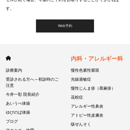
す。
Web予約
内科・アレルギー科
診療案内
慢性色素性紫斑
受診される方へ～初診時のご
光線過敏症
注意
慢性じんま疹（蕁麻疹）
今井一彰 院長紹介
花粉症
あいうべ体操
アレルギー性鼻炎
ゆびのば体操
アトピー性皮膚炎
ブログ
咳ぜんそく