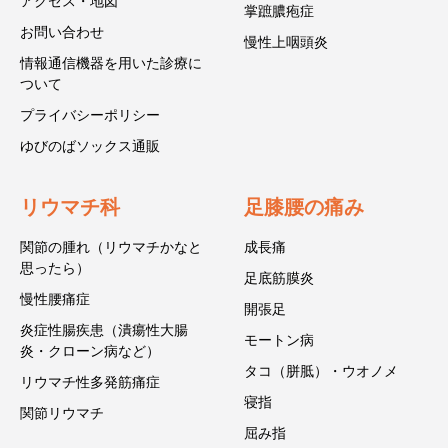
アクセス・地図
掌蹠膿疱症
お問い合わせ
慢性上咽頭炎
情報通信機器を用いた診療に
ついて
プライバシーポリシー
ゆびのばソックス通販
リウマチ科
足膝腰の痛み
関節の腫れ（リウマチかなと
成長痛
思ったら）
足底筋膜炎
慢性腰痛症
開張足
炎症性腸疾患（潰瘍性大腸
モートン病
炎・クローン病など）
タコ（胼胝）・ウオノメ
リウマチ性多発筋痛症
寝指
関節リウマチ
屈み指