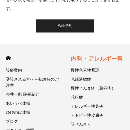
す。
Web予約
内科・アレルギー科
診療案内
慢性色素性紫斑
受診される方へ～初診時のご
光線過敏症
注意
慢性じんま疹（蕁麻疹）
今井一彰 院長紹介
花粉症
あいうべ体操
アレルギー性鼻炎
ゆびのば体操
アトピー性皮膚炎
ブログ
咳ぜんそく