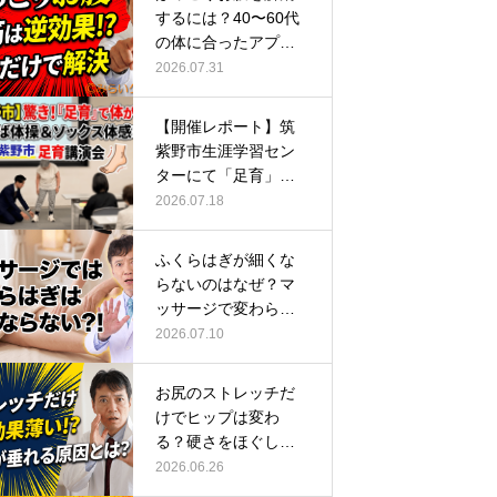
するには？40〜60代
の体に合ったアプロ
ーチ
2026.07.31
【開催レポート】筑
紫野市生涯学習セン
ターにて「足育」講
演会に登壇し…
2026.07.18
ふくらはぎが細くな
らないのはなぜ？マ
ッサージで変わらな
い根本原因
2026.07.10
お尻のストレッチだ
けでヒップは変わ
る？硬さをほぐして
整える正しい方…
2026.06.26