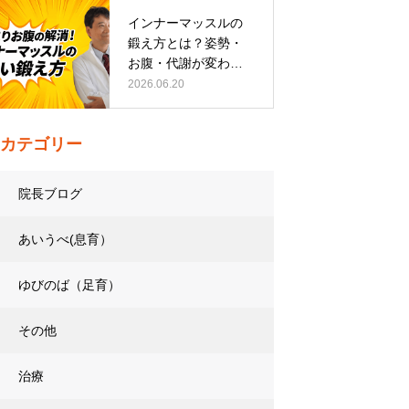
インナーマッスルの
鍛え方とは？姿勢・
お腹・代謝が変わる
トレーニング…
2026.06.20
カテゴリー
院長ブログ
あいうべ(息育）
ゆびのば（足育）
その他
治療