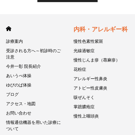
内科・アレルギー科
診療案内
慢性色素性紫斑
受診される方へ～初診時のご
光線過敏症
注意
慢性じんま疹（蕁麻疹）
今井一彰 院長紹介
花粉症
あいうべ体操
アレルギー性鼻炎
ゆびのば体操
アトピー性皮膚炎
ブログ
咳ぜんそく
アクセス・地図
掌蹠膿疱症
お問い合わせ
慢性上咽頭炎
情報通信機器を用いた診療に
ついて