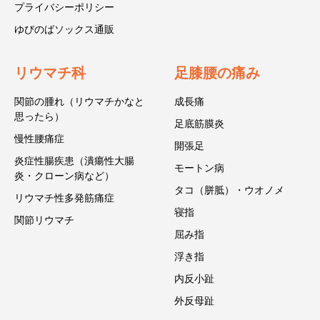
プライバシーポリシー
ゆびのばソックス通販
リウマチ科
足膝腰の痛み
関節の腫れ（リウマチかなと
成長痛
思ったら）
足底筋膜炎
慢性腰痛症
開張足
炎症性腸疾患（潰瘍性大腸
モートン病
炎・クローン病など）
タコ（胼胝）・ウオノメ
リウマチ性多発筋痛症
寝指
関節リウマチ
屈み指
浮き指
内反小趾
外反母趾