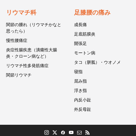
リウマチ科
足膝腰の痛み
関節の腫れ（リウマチかなと
成長痛
思ったら）
足底筋膜炎
慢性腰痛症
開張足
炎症性腸疾患（潰瘍性大腸
モートン病
炎・クローン病など）
タコ（胼胝）・ウオノメ
リウマチ性多発筋痛症
寝指
関節リウマチ
屈み指
浮き指
内反小趾
外反母趾