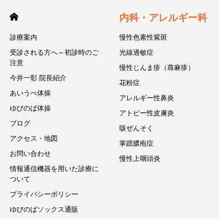
内科・アレルギー科
診療案内
慢性色素性紫斑
受診される方へ～初診時のご
光線過敏症
注意
慢性じんま疹（蕁麻疹）
今井一彰 院長紹介
花粉症
あいうべ体操
アレルギー性鼻炎
ゆびのば体操
アトピー性皮膚炎
ブログ
咳ぜんそく
アクセス・地図
掌蹠膿疱症
お問い合わせ
慢性上咽頭炎
情報通信機器を用いた診療に
ついて
プライバシーポリシー
ゆびのばソックス通販