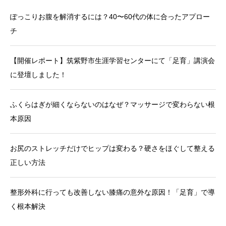
ぽっこりお腹を解消するには？40〜60代の体に合ったアプロー
チ
【開催レポート】筑紫野市生涯学習センターにて「足育」講演会
に登壇しました！
ふくらはぎが細くならないのはなぜ？マッサージで変わらない根
本原因
お尻のストレッチだけでヒップは変わる？硬さをほぐして整える
正しい方法
整形外科に行っても改善しない膝痛の意外な原因！「足育」で導
く根本解決