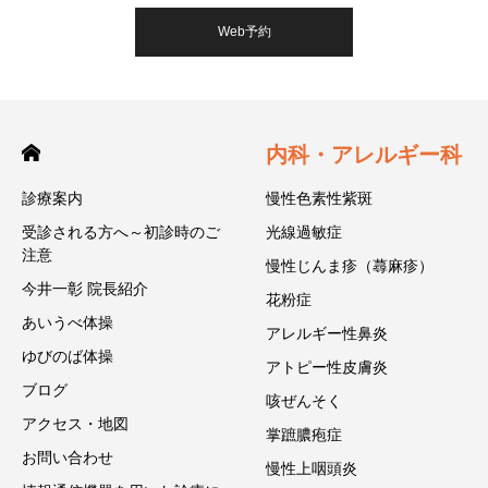
Web予約
内科・アレルギー科
診療案内
慢性色素性紫斑
受診される方へ～初診時のご
光線過敏症
注意
慢性じんま疹（蕁麻疹）
今井一彰 院長紹介
花粉症
あいうべ体操
アレルギー性鼻炎
ゆびのば体操
アトピー性皮膚炎
ブログ
咳ぜんそく
アクセス・地図
掌蹠膿疱症
お問い合わせ
慢性上咽頭炎