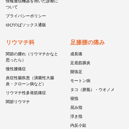
情報通信機器を用いた診療に
ついて
プライバシーポリシー
ゆびのばソックス通販
リウマチ科
足膝腰の痛み
関節の腫れ（リウマチかなと
成長痛
思ったら）
足底筋膜炎
慢性腰痛症
開張足
炎症性腸疾患（潰瘍性大腸
モートン病
炎・クローン病など）
タコ（胼胝）・ウオノメ
リウマチ性多発筋痛症
寝指
関節リウマチ
屈み指
浮き指
内反小趾