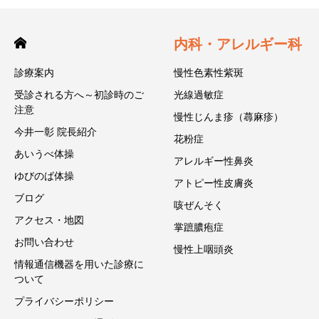
内科・アレルギー科
診療案内
慢性色素性紫斑
受診される方へ～初診時のご
光線過敏症
注意
慢性じんま疹（蕁麻疹）
今井一彰 院長紹介
花粉症
あいうべ体操
アレルギー性鼻炎
ゆびのば体操
アトピー性皮膚炎
ブログ
咳ぜんそく
アクセス・地図
掌蹠膿疱症
お問い合わせ
慢性上咽頭炎
情報通信機器を用いた診療に
ついて
プライバシーポリシー