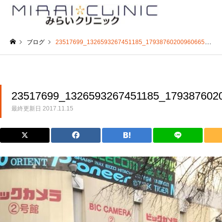
ブログ
23517699_1326593267451185_1793876020096066543_n
ホーム
23517699_1326593267451185_179387602
最終更新日
2017.11.15