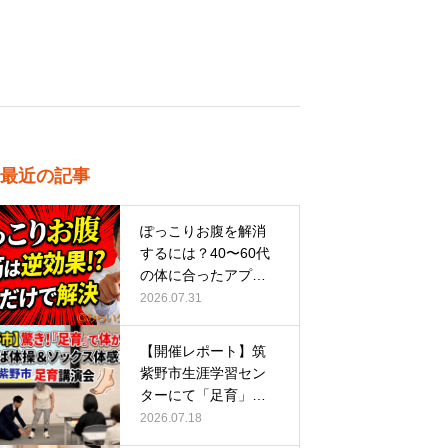
最近の記事
ぽっこりお腹を解消
するには？40〜60代
の体に合ったアプロ
ーチ
2026.07.31
【開催レポート】筑
紫野市生涯学習セン
ターにて「足育」講
演会に登壇し…
2026.07.18