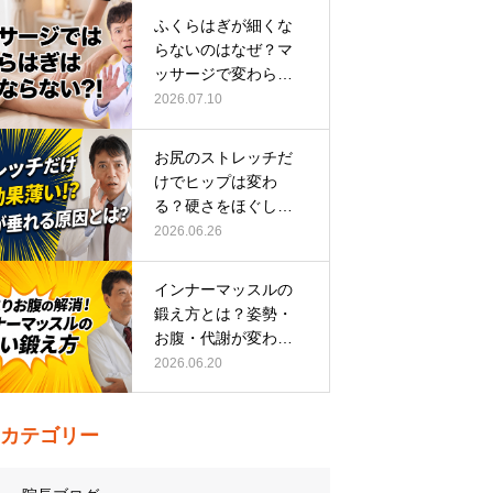
ふくらはぎが細くな
らないのはなぜ？マ
ッサージで変わらな
い根本原因
2026.07.10
お尻のストレッチだ
けでヒップは変わ
る？硬さをほぐして
整える正しい方…
2026.06.26
インナーマッスルの
鍛え方とは？姿勢・
お腹・代謝が変わる
トレーニング…
2026.06.20
カテゴリー