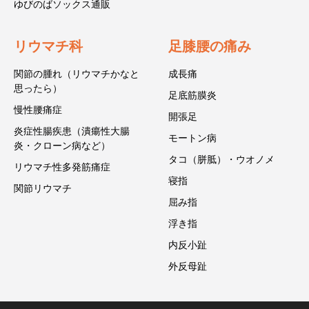
ゆびのばソックス通販
リウマチ科
足膝腰の痛み
関節の腫れ（リウマチかなと
成長痛
思ったら）
足底筋膜炎
慢性腰痛症
開張足
炎症性腸疾患（潰瘍性大腸
モートン病
炎・クローン病など）
タコ（胼胝）・ウオノメ
リウマチ性多発筋痛症
寝指
関節リウマチ
屈み指
浮き指
内反小趾
外反母趾