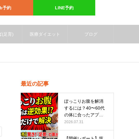
eb予約
LINE予約
(足育)
医療ダイエット
ブログ
最近の記事
ぽっこりお腹を解消
するには？40〜60代
の体に合ったアプロ
ーチ
2026.07.31
【開催レポート】筑