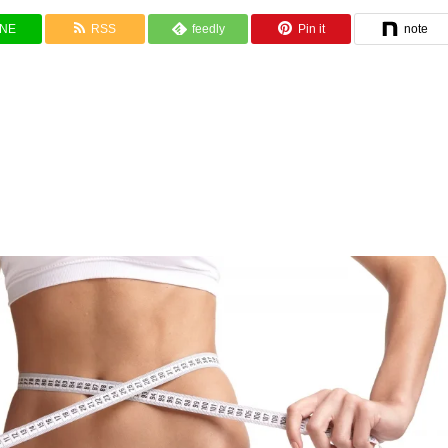
INE
RSS
feedly
Pin it
note