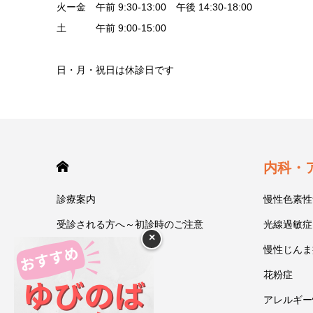
火ー金 午前 9:30-13:00 午後 14:30-18:00
土 午前 9:00-15:00
日・月・祝日は休診日です
HOME
内科・
診療案内
慢性色素性
受診される方へ～初診時のご注意
光線過敏症
×
今井一彰 院長紹介
慢性じんま
あいうべ体操
花粉症
ゆびのば体操
アレルギー