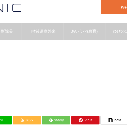
W
一彰院長
ｺﾛﾅ後遺症外来
あいうべ(息育)
ゆびのば
INE
RSS
feedly
Pin it
note