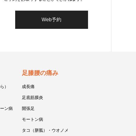
Web予約
足膝腰の痛み
ら）
成長痛
足底筋膜炎
ーン病
開張足
モートン病
タコ（胼胝）・ウオノメ