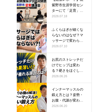
紫野市生涯学習セン
ターにて「足育」講
演会に登壇し…
2026.07.18
ふくらはぎが細くな
らないのはなぜ？マ
ッサージで変わらな
い根本原因
2026.07.10
お尻のストレッチだ
けでヒップは変わ
る？硬さをほぐして
整える正しい方…
2026.06.26
インナーマッスルの
鍛え方とは？姿勢・
お腹・代謝が変わる
トレーニング…
2026.06.20