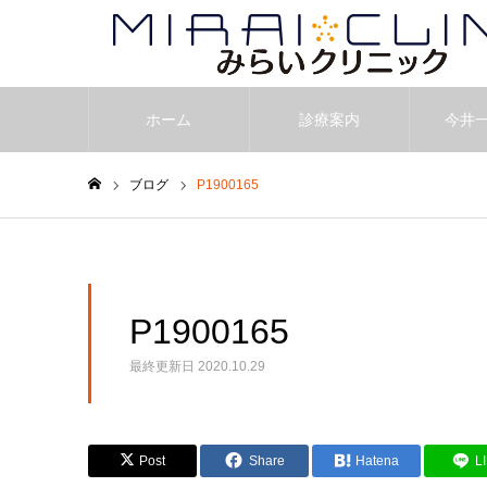
ホーム
診療案内
今井
ブログ
P1900165
ホーム
P1900165
最終更新日
2020.10.29
Post
Share
Hatena
L