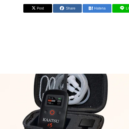
Post
Share
Hatena
L