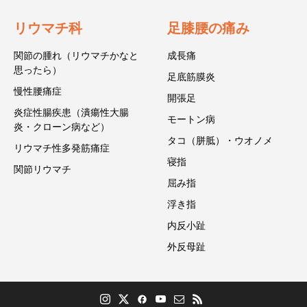
リウマチ科
足膝腰の痛み
関節の腫れ（リウマチかなと
成長痛
思ったら）
足底筋膜炎
慢性腰痛症
開張足
炎症性腸疾患（潰瘍性大腸
モートン病
炎・クローン病など）
タコ（胼胝）・ウオノメ
リウマチ性多発筋痛症
寝指
関節リウマチ
屈み指
浮き指
内反小趾
外反母趾