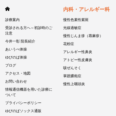
内科・アレルギー科
診療案内
慢性色素性紫斑
受診される方へ～初診時のご
光線過敏症
注意
慢性じんま疹（蕁麻疹）
今井一彰 院長紹介
花粉症
あいうべ体操
アレルギー性鼻炎
ゆびのば体操
アトピー性皮膚炎
ブログ
咳ぜんそく
アクセス・地図
掌蹠膿疱症
お問い合わせ
慢性上咽頭炎
情報通信機器を用いた診療に
ついて
プライバシーポリシー
ゆびのばソックス通販