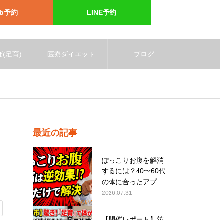
eb予約
LINE予約
(足育)
医療ダイエット
ブログ
最近の記事
ぽっこりお腹を解消
するには？40〜60代
の体に合ったアプロ
ーチ
2026.07.31
【開催レポート】筑