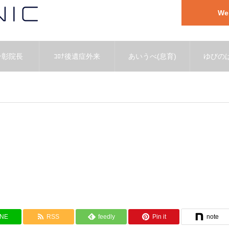
W
一彰院長
ｺﾛﾅ後遺症外来
あいうべ(息育)
ゆびのば
INE
RSS
feedly
Pin it
note