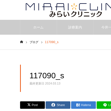
ホーム
診療案内
今井
ブログ
117090_s
ホーム
117090_s
最終更新日
2024.03.13
Post
Share
Hatena
L