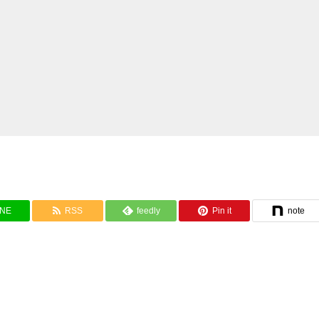
INE
RSS
feedly
Pin it
note