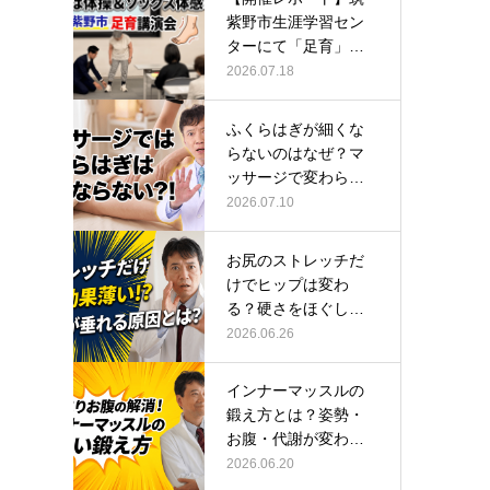
紫野市生涯学習セン
ターにて「足育」講
演会に登壇し…
2026.07.18
ふくらはぎが細くな
らないのはなぜ？マ
ッサージで変わらな
い根本原因
2026.07.10
お尻のストレッチだ
けでヒップは変わ
る？硬さをほぐして
整える正しい方…
2026.06.26
インナーマッスルの
鍛え方とは？姿勢・
お腹・代謝が変わる
トレーニング…
2026.06.20