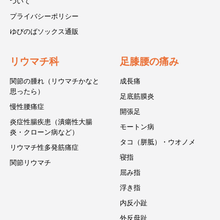
ついて
プライバシーポリシー
ゆびのばソックス通販
リウマチ科
足膝腰の痛み
関節の腫れ（リウマチかなと
成長痛
思ったら）
足底筋膜炎
慢性腰痛症
開張足
炎症性腸疾患（潰瘍性大腸
モートン病
炎・クローン病など）
タコ（胼胝）・ウオノメ
リウマチ性多発筋痛症
寝指
関節リウマチ
屈み指
浮き指
内反小趾
外反母趾