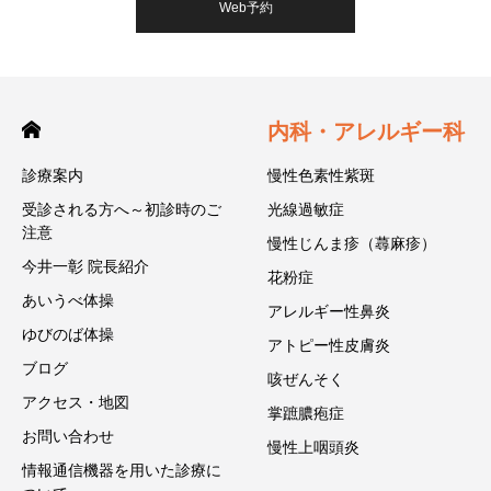
Web予約
内科・アレルギー科
診療案内
慢性色素性紫斑
受診される方へ～初診時のご
光線過敏症
注意
慢性じんま疹（蕁麻疹）
今井一彰 院長紹介
花粉症
あいうべ体操
アレルギー性鼻炎
ゆびのば体操
アトピー性皮膚炎
ブログ
咳ぜんそく
アクセス・地図
掌蹠膿疱症
お問い合わせ
慢性上咽頭炎
情報通信機器を用いた診療に