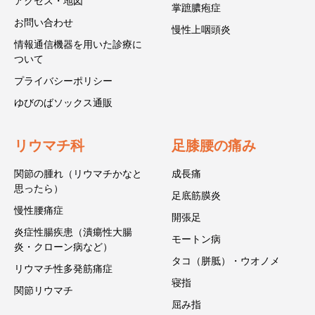
アクセス・地図
掌蹠膿疱症
お問い合わせ
慢性上咽頭炎
情報通信機器を用いた診療に
ついて
プライバシーポリシー
ゆびのばソックス通販
リウマチ科
足膝腰の痛み
関節の腫れ（リウマチかなと
成長痛
思ったら）
足底筋膜炎
慢性腰痛症
開張足
炎症性腸疾患（潰瘍性大腸
モートン病
炎・クローン病など）
タコ（胼胝）・ウオノメ
リウマチ性多発筋痛症
寝指
関節リウマチ
屈み指