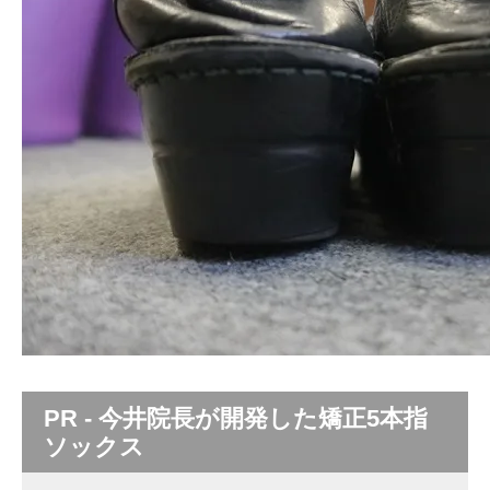
PR - 今井院長が開発した矯正5本指
ソックス