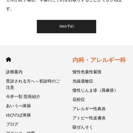
す。
Web予約
内科・アレルギー科
診療案内
慢性色素性紫斑
受診される方へ～初診時のご
光線過敏症
注意
慢性じんま疹（蕁麻疹）
今井一彰 院長紹介
花粉症
あいうべ体操
アレルギー性鼻炎
ゆびのば体操
アトピー性皮膚炎
ブログ
咳ぜんそく